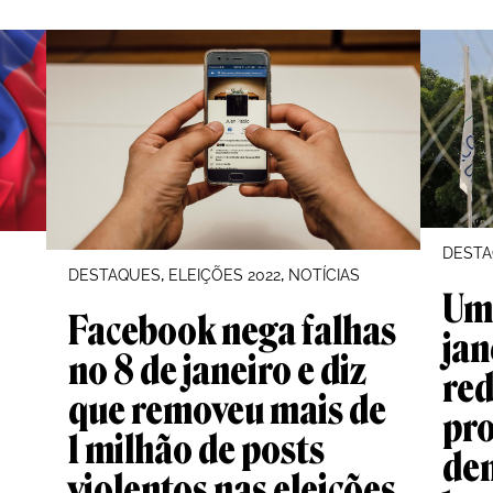
DEST
, 
, 
DESTAQUES
ELEIÇÕES 2022
NOTÍCIAS
Um 
Facebook nega falhas
jan
no 8 de janeiro e diz
red
que removeu mais de
pro
1 milhão de posts
de
violentos nas eleições