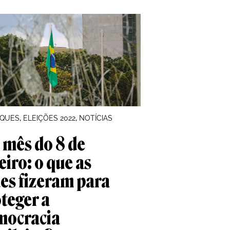
, 
, 
AQUES
ELEIÇÕES 2022
NOTÍCIAS
mês do 8 de
eiro: o que as
es fizeram para
teger a
mocracia