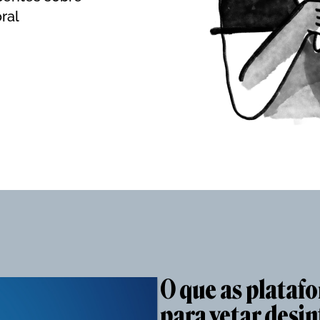
ral
O que as plataf
para vetar desi