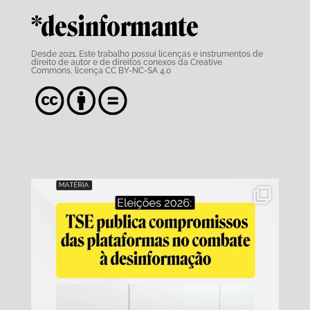
*desinformante
Desde 2021. Este trabalho possui
licenças e instrumentos de
direito de autor e de direitos conexos da Creative
Commons,
licença CC BY-NC-SA 4.0