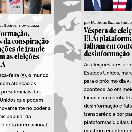
por
Matheus Soares
|
out 2
s Soares
|
nov 5, 2024
Véspera de elei
formação,
EUA: plataform
s da conspiração
falham em cont
ações de fraude
desinformação
 as eleições
UA
As eleições presiden
Estados Unidos, mar
rça-feira (5), o mundo
para o próximo dia 5,
 com atenção as
acontecerão em mei
 presidenciais dos
lacunas no combate 
 Unidos que podem
desinformação e falt
 novamente no poder a
transparência por pa
ais popular da
plataformas digitais.
direita internacional.
mostrou recentemen