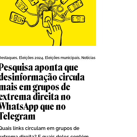
Destaques
,
Eleições 2024
,
Eleições municipais
,
Notícias
Pesquisa aponta que
desinformação circula
mais em grupos de
extrema direita no
WhatsApp que no
Telegram
Quais links circulam em grupos de
extrema direita? E quais deles contém