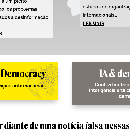
 a um pleito
estudos de organiza
do, os problemas
internacionais...
nados à desinformação
LER MAIS
S
f Democracy
IA & de
Confira também
eições internacionais
inteligência artifi
demo
 diante de uma notícia falsa nessas