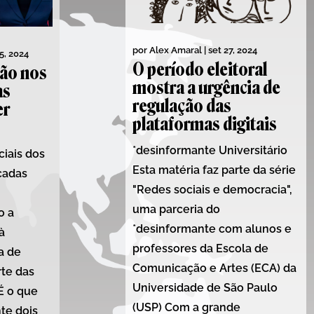
por
Alex Amaral
|
set 27, 2024
5, 2024
O período eleitoral
ção nos
mostra a urgência de
as
regulação das
er
plataformas digitais
*desinformante Universitário
ciais dos
Esta matéria faz parte da série
cadas
"Redes sociais e democracia",
uma parceria do
o a
*desinformante com alunos e
à
professores da Escola de
a de
Comunicação e Artes (ECA) da
rte das
Universidade de São Paulo
 É o que
(USP) Com a grande
te dois