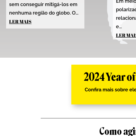
Em meio
sem conseguir mitigá-los em
polariza
nenhuma região do globo. O...
relacio
LER MAIS
e...
LER MAI
2024 Year o
Confira mais sobre el
Como agir