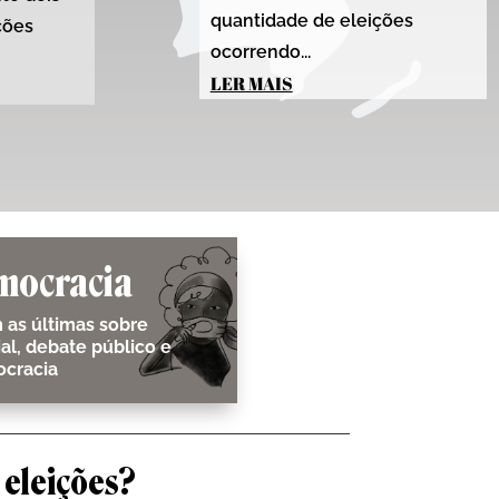
quantidade de eleições
ções
ocorrendo...
LER MAIS
mocracia
 as últimas sobre
cial, debate público e
cracia
 eleições?