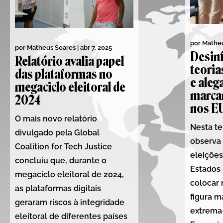
por
Matheu
por
Matheus Soares
|
abr 7, 2025
Desin
Relatório avalia papel
teoria
das plataformas no
e aleg
megaciclo eleitoral de
marcam
2024
nos E
O mais novo relatório
Nesta te
divulgado pela Global
observa
Coalition for Tech Justice
eleições
concluiu que, durante o
Estados
megaciclo eleitoral de 2024,
colocar
as plataformas digitais
figura m
geraram riscos à integridade
extrema-
eleitoral de diferentes países