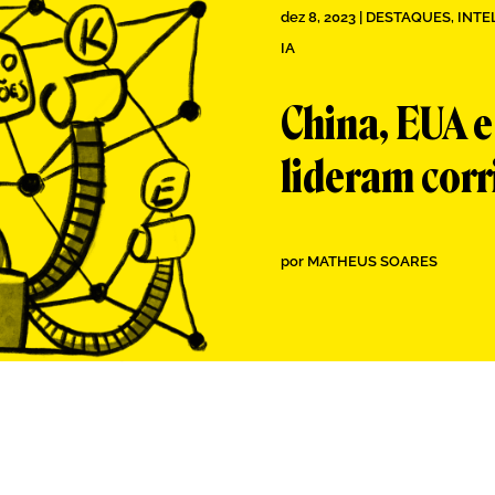
dez 8, 2023
|
DESTAQUES
,
INTE
IA
China, EUA e
lideram corr
por
MATHEUS SOARES