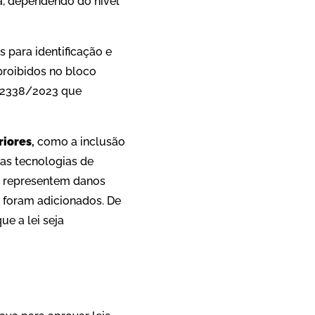
a, dependendo do nível
 para identificação e
proibidos no bloco
ei 2338/2023 que
riores
,
como a inclusão
 as tecnologias de
ue representem danos
 foram adicionados. De
ue a lei seja