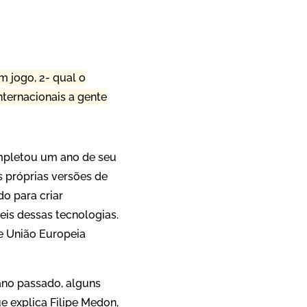
App
re
m jogo, 2- qual o
internacionais a gente
ompletou um ano de seu
 próprias versões de
do para criar
is dessas tecnologias.
e União Europeia
ano passado, alguns
ue explica Filipe Medon,