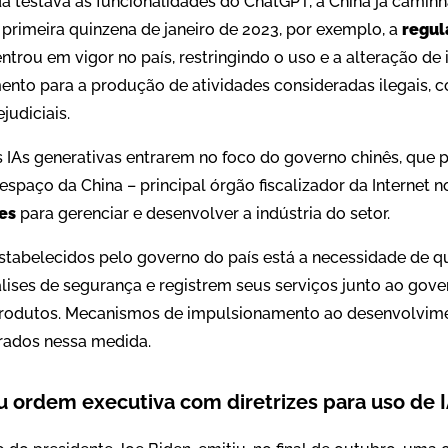
 testava as funcionalidades do ChatGPT, a China já caminha
a primeira quinzena de janeiro de 2023, por exemplo, a
regul
ntrou em vigor no país, restringindo o uso e a alteração de
nto para a produção de atividades consideradas ilegais, c
judiciais.
s IAs generativas entrarem no foco do governo chinês, que 
spaço da China – principal órgão fiscalizador da Internet n
zes
para gerenciar e desenvolver a indústria do setor.
estabelecidos pelo governo do país está a necessidade de q
lises de segurança e registrem seus serviços junto ao gove
rodutos. Mecanismos de impulsionamento ao desenvolvime
ados nessa medida.
u ordem executiva com diretrizes para uso de 