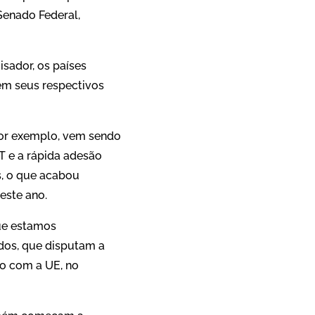
Senado Federal,
sador, os países
 em seus respectivos
 por exemplo, vem sendo
T e a rápida adesão
s, o que acabou
este ano.
ue estamos
dos, que disputam a
o com a UE, no