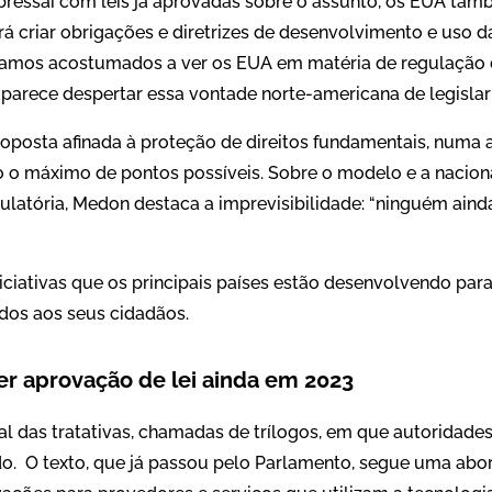
bressai com leis já aprovadas sobre o assunto, os EUA t
á criar obrigações e diretrizes de desenvolvimento e uso d
ávamos acostumados a ver os EUA em matéria de regulação 
parece despertar essa vontade norte-americana de legisla
oposta afinada à proteção de direitos fundamentais, num
o o máximo de pontos possíveis. Sobre o modelo e a nacion
gulatória, Medon destaca a imprevisibilidade: “ninguém ai
ciativas que os principais países estão desenvolvendo para 
dos aos seus cidadãos.
er aprovação de lei ainda em 2023
nal das tratativas, chamadas de trílogos, em que autoridad
vado. O texto, que já passou pelo Parlamento, segue uma a