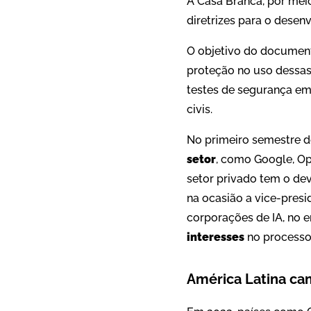
A Casa Branca, por meio
diretrizes para o desen
O objetivo do document
proteção no uso dessas 
testes de segurança em
civis.
No primeiro semestre d
setor
, como Google, Op
setor privado tem o dev
na ocasião a vice-pres
corporações de IA, no 
interesses
no processo 
América Latina cam