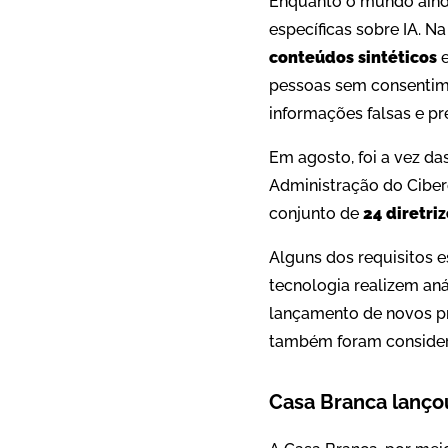
Enquanto o mundo ainda
específicas sobre IA. N
conteúdos sintéticos
e
pessoas sem consentime
informações falsas e pre
Em agosto, foi a vez da
Administração do Cibere
conjunto de
24 diretri
Alguns dos requisitos 
tecnologia realizem aná
lançamento de novos p
também foram consider
Casa Branca lanço