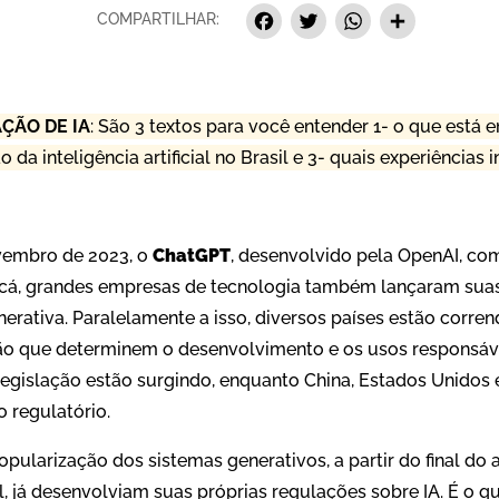
Facebook
Twitter
Whats
Sha
COMPARTILHAR:
ÇÃO DE IA
: São 3 textos para você entender 1- o que está e
a inteligência artificial no Brasil e 3- quais experiências 
vembro de 2023, o
ChatGPT
, desenvolvido pela OpenAI, c
 cá, grandes empresas de tecnologia também lançaram suas
generativa. Paralelamente a isso, diversos países estão corren
o que determinem o desenvolvimento e os usos responsáve
legislação estão surgindo, enquanto China, Estados Unidos 
 regulatório.
ularização dos sistemas generativos, a partir do final do 
il, já desenvolviam suas próprias regulações sobre IA. É o q