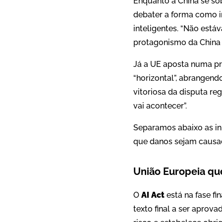
Enquanto a China se so
debater a forma como ir
inteligentes. “Não est
protagonismo da China 
Já a UE aposta numa pr
“horizontal”, abrangend
vitoriosa da disputa re
vai acontecer”.
Separamos abaixo as ini
que danos sejam causa
União Europeia qu
O
AI Act
está na fase fi
texto final a ser apro