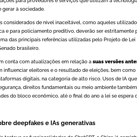
gações para provedores e serviços que utilizam a tecnologi
e gerar à sociedade.
considerados de nível inaceitável, como aqueles utilizados
a e para policiamento preditivo, deverão ser estritamente 
ma das principais referências utilizadas pelo Projeto de L
enado brasileiro.
m conta com atualizações em relação a
suas versões ante
influenciar eleitores e o resultado de eleições, bem como
formas digitais, na categoria de alto risco. Usos de IA q
, segurança, direitos fundamentais ou meio ambiente também
es do bloco econômico, até o final do ano a lei se espera q
sobre deepfakes e IAs generativas