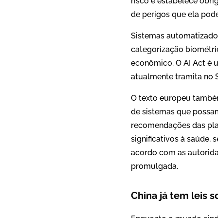
risco e estabelece obri
de perigos que ela pod
Sistemas automatizados 
categorização biométric
econômico. O AI Act é u
atualmente tramita no S
O texto europeu també
de sistemas que possam 
recomendações das plata
significativos à saúde
acordo com as autoridad
promulgada.
China já tem leis 