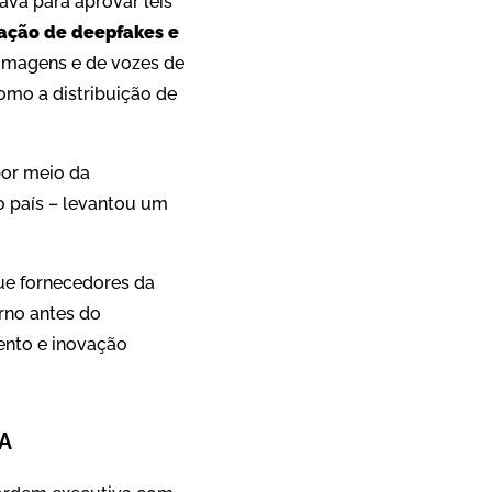
va para aprovar leis
ação de deepfakes e
 imagens e de vozes de
omo a distribuição de
por meio da
o país – levantou um
ue fornecedores da
rno antes do
nto e inovação
IA