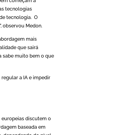
ambém começam a
as tecnologias
de tecnologia. O
r”, observou Medon.
a abordagem mais
alidade que sairá
nda sabe muito bem o que
regular a IA e impedir
es europeias discutem o
bordagem baseada em