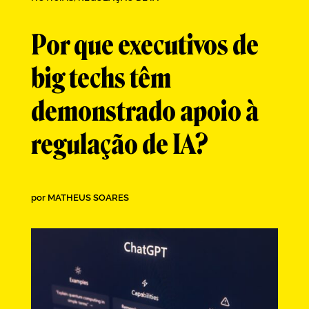
Por que executivos de
big techs têm
demonstrado apoio à
regulação de IA?
por
MATHEUS SOARES