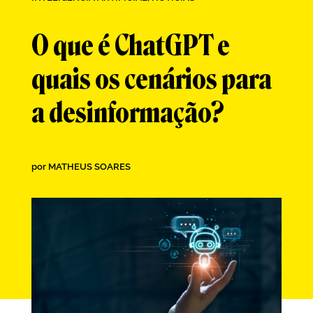
O que é ChatGPT e
quais os cenários para
a desinformação?
por
MATHEUS SOARES