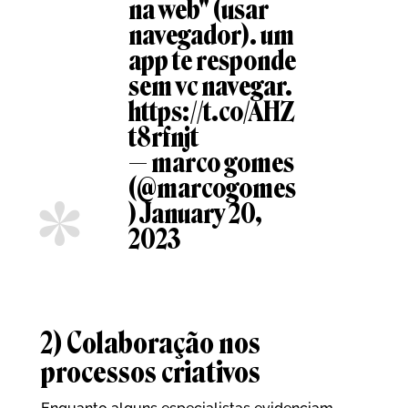
na web" (usar
navegador). um
app te responde
sem vc navegar.
https://t.co/AHZ
t8rfnjt
— marco gomes
(@marcogomes
)
January 20,
2023
2) Colaboração nos
processos criativos