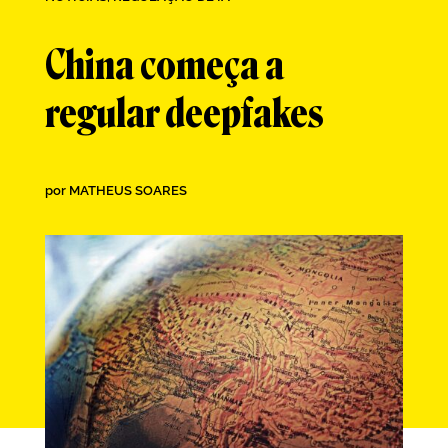
China começa a
regular deepfakes
por
MATHEUS SOARES