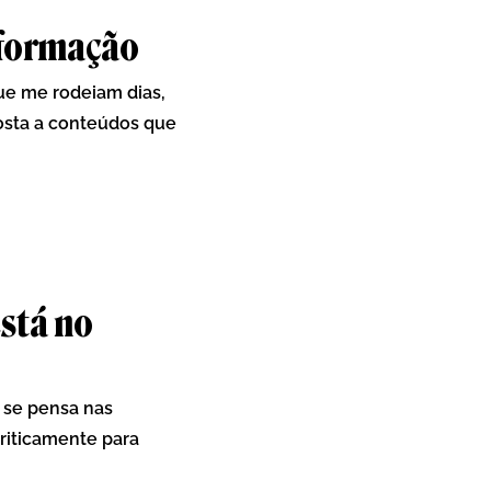
nformação
ue me rodeiam dias,
osta a conteúdos que
stá no
e se pensa nas
criticamente para