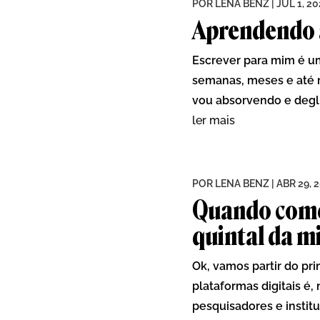
POR
LENA BENZ
|
JUL 1, 2
Aprendendo a
Escrever para mim é u
semanas, meses e até 
vou absorvendo e deglu
ler mais
POR
LENA BENZ
|
ABR 29, 
Quando comen
quintal da m
Ok, vamos partir do pri
plataformas digitais é,
pesquisadores e institu