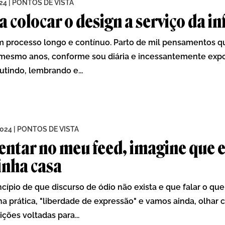
024
|
PONTOS DE VISTA
 colocar o design a serviço da i
m processo longo e contínuo. Parto de mil pensamentos q
mesmo anos, conforme sou diária e incessantemente exp
tindo, lembrando e...
2024
|
PONTOS DE VISTA
tar no meu feed, imagine que e
inha casa
ncípio de que discurso de ódio não exista e que falar o qu
 na prática, "liberdade de expressão" e vamos ainda, olhar 
ições voltadas para...