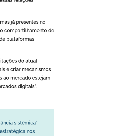
essas relações
emas já presentes no
 do compartilhamento de
de plataformas
itações do atual
ais e criar mecanismos
nos ao mercado estejam
cados digitais”,
ância sistêmica”
estratégica nos