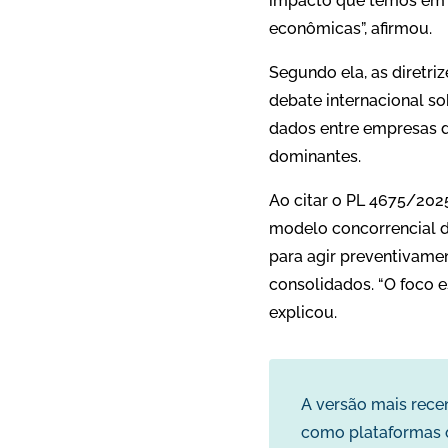
impacto que temos em 
econômicas”, afirmou.
Segundo ela, as diretr
debate internacional s
dados entre empresas d
dominantes.
Ao citar o PL 4675/2025
modelo concorrencial d
para agir preventivamen
consolidados. “O foco e
explicou.
A versão mais rece
como plataformas o