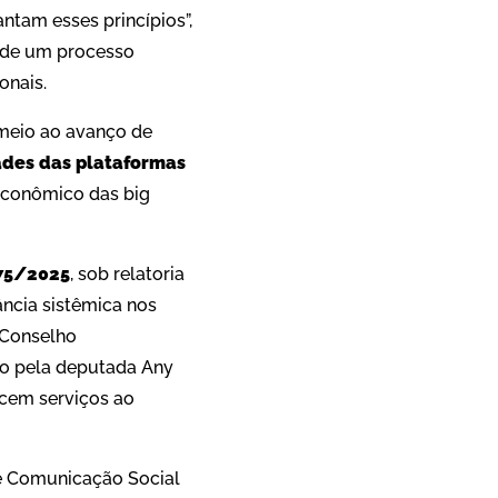
antam esses princípios”,
s de um processo
onais.
 meio ao avanço de
ades das plataformas
econômico das big
75/2025
, sob relatoria
ncia sistêmica nos
 Conselho
ado pela deputada Any
ecem serviços ao
 de Comunicação Social