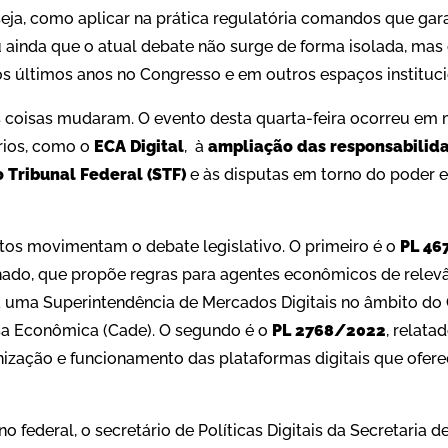
u seja, como aplicar na prática regulatória comandos que gar
ou ainda que o atual debate não surge de forma isolada, ma
 últimos anos no Congresso e em outros espaços instituci
s coisas mudaram. O evento desta quarta-feira ocorreu em
rios, como o
ECA Digital
, à
ampliação das responsabilid
 Tribunal Federal (STF)
e às disputas em torno do poder 
etos movimentam o debate legislativo. O primeiro é o
PL 46
ado, que propõe regras para agentes econômicos de relevâ
ia uma Superintendência de Mercados Digitais no âmbito do
sa Econômica (Cade). O segundo é o
PL 2768/2022
, relat
anização e funcionamento das plataformas digitais que ofer
 federal, o secretário de Políticas Digitais da Secretaria