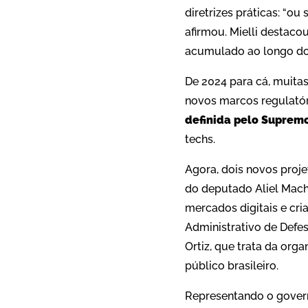
diretrizes práticas: “o
afirmou. Mielli destac
acumulado ao longo dos
De 2024 para cá, muita
novos marcos regulató
definida pelo Supremo
techs.
Agora, dois novos proj
do deputado Aliel Mach
mercados digitais e cr
Administrativo de Defe
Ortiz, que trata da org
público brasileiro.
Representando o governo