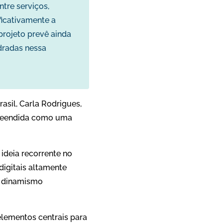
ntre serviços,
ficativamente a
projeto prevê ainda
dradas nessa
asil, Carla Rodrigues,
reendida como uma
ideia recorrente no
igitais altamente
o dinamismo
elementos centrais para