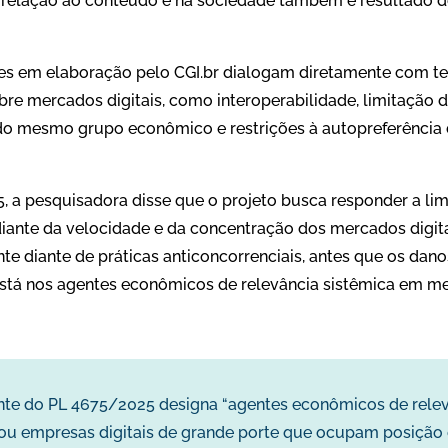
relação ao conteúdo e na sociedade também é resultado d
izes em elaboração pelo CGI.br dialogam diretamente com t
obre mercados digitais, como interoperabilidade, limitação
o mesmo grupo econômico e restrições à autopreferência 
, a pesquisadora disse que o projeto busca responder a lim
iante da velocidade e da concentração dos mercados digit
te diante de práticas anticoncorrenciais, antes que os da
stá nos agentes econômicos de relevância sistêmica em mer
nte do PL 4675/2025 designa “agentes econômicos de relev
u empresas digitais de grande porte que ocupam posição 