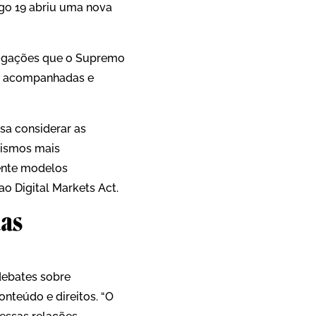
igo 19 abriu uma nova
rigações que o Supremo
er acompanhadas e
sa considerar as
nismos mais
mente modelos
ao Digital Markets Act.
das
debates sobre
teúdo e direitos. “O