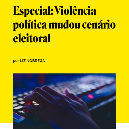
Especial: Violência
política mudou cenário
eleitoral
por
LIZ NÓBREGA