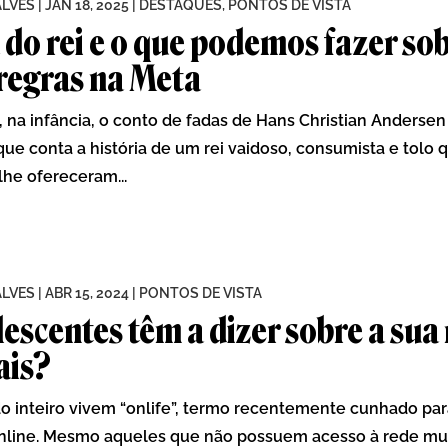
ALVES
|
JAN 18, 2025
|
DESTAQUES
,
PONTOS DE VISTA
 do rei e o que podemos fazer sob
regras na Meta
 na infância, o conto de fadas de Hans Christian Andersen
ue conta a história de um rei vaidoso, consumista e tolo 
lhe ofereceram...
ALVES
|
ABR 15, 2024
|
PONTOS DE VISTA
lescentes têm a dizer sobre a sua
ais?
inteiro vivem “onlife”, termo recentemente cunhado para
 online. Mesmo aqueles que não possuem acesso à rede m