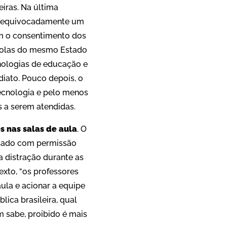
eiras. Na última
u equivocadamente um
em o consentimento dos
colas do mesmo Estado
nologias de educação e
diato. Pouco depois, o
ecnologia e pelo menos
s a serem atendidas.
s nas salas de aula
. O
 usado com permissão
a distração durante as
exto, “os professores
aula e acionar a equipe
lica brasileira, qual
 sabe, proibido é mais