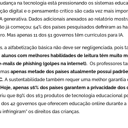
udança na tecnologia está pressionando os sistemas educa
ção digital e o pensamento crítico são cada vez mais impor
 ​​generativa. Dados adicionais anexados ao relatório most
 já começou: 54% dos países pesquisados ​​definiram as h
o. Mas apenas 11 dos 51 governos ​​têm currículos para IA.
s, a alfabetização básica não deve ser negligenciada, poi
:
alunos com melhores habilidades de leitura têm muito m
mails de phishing (golpes na internet).
Os professores t
, mas
apenas metade dos países atualmente possui padrõe
C.
A sustentabilidade também requer uma melhor garantia d
.
Hoje, apenas 16% dos países garantem a privacidade dos
briu que 89% dos 163 produtos de tecnologia educacional 
39 dos 42 governos que oferecem educação online durante
infringiram” os direitos das crianças.