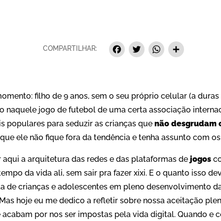
Facebook
Twitter
Whats
Sha
COMPARTILHAR:
mento: filho de 9 anos, sem o seu próprio celular (a dura
o naquele jogo de futebol de uma certa associação intern
is populares para seduzir as crianças que
não desgrudam 
que ele não fique fora da tendência e tenha assunto com os
r aqui a arquitetura das redes e das plataformas de
jogos
co
mpo da vida ali, sem sair pra fazer xixi. E o quanto isso deve
ata de crianças e adolescentes em pleno desenvolvimento d
 Mas hoje eu me dedico a refletir sobre nossa aceitação pl
 acabam por nos ser impostas pela vida digital. Quando e