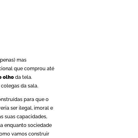
App
re
s penas) mas
acional que comprou até
o olho
da tela.
 colegas da sala.
nstruídas para que o
ria ser ilegal, imoral e
as suas capacidades,
ena enquanto sociedade
 como vamos construir