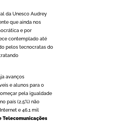
eral da Unesco Audrey
ente que ainda nos
mocrática e por
rece contemplado até
ido pelos tecnocratas do
tratando
aja avanços
veis e alunos para o
Começar pela igualdade
no país (2,5%) não
nternet e 46,1 mil
e Telecomunicações