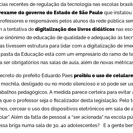
ias recentes de regulação da tecnologia nas escolas brasil
exame do governo do Estado de São Paulo
que instalo
professores e responsáveis pelos alunos da rede pública s
 a tentativa de
digitalização dos livros didáticos
nas es
sse sinônimo de educação de qualidade e adequação às tec
s tivessem estrutura para lidar com a digitalização de ime
A pasta da Educação está com um empresário do ramo de t
a ser obrigatórios nas salas de aula, além de novas métrica
decreto do prefeito Eduardo Paes
proibiu o uso de celulare
na mochila, desligado ou no modo silencioso e só pode ser
abalhos pedagógicos. A medida parece certeira para evitar 
que o professor seja o fiscalizador desta legislação. Pelo t
nos, cercear o uso dos dispositivos eletrônicos em sala de 
ar”. Além da falta de pessoal a “ser acionada” na escola púb
essa briga numa sala de 30, 40 adolescentes? E a gente bem