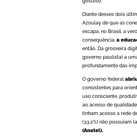
gostoso.
Diante desses dois últi
Azoulay de que as cone
escapa, no Brasil, a ve
consequência,
a educaç
então. Da grosseira dig
governo paulista) a uma
profundamente das imp
O governo federal
abri
consistentes para orien
uso consciente, produt
ao acesso de qualidade 
tinham acesso a rede de 
(33,2%) não possuíam la
(Anatel).