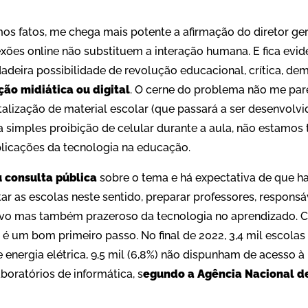
mos fatos, me chega mais potente a afirmação do diretor g
xões online não substituem a interação humana. E fica evid
rdadeira possibilidade de revolução educacional, crítica, de
ão midiática ou digital
. O cerne do problema não me pa
italização de material escolar (que passará a ser desenvolv
 simples proibição de celular durante a aula, não estamos 
licações da tecnologia na educação.
u consulta pública
sobre o tema e há expectativa de que h
tar as escolas neste sentido, preparar professores, responsá
ivo mas também prazeroso da tecnologia no aprendizado. 
é um bom primeiro passo. No final de 2022, 3,4 mil escolas 
energia elétrica, 9,5 mil (6,8%) não dispunham de acesso à I
boratórios de informática, s
egundo a Agência Nacional d