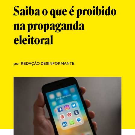
Saiba o que é proibido
na propaganda
eleitoral
por
REDAÇÃO DESINFORMANTE