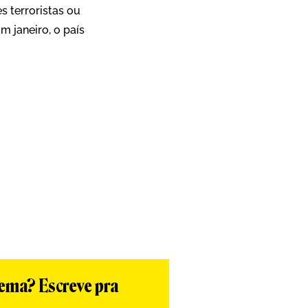
 terroristas ou
 janeiro, o país
App
re
tema? Escreve pra