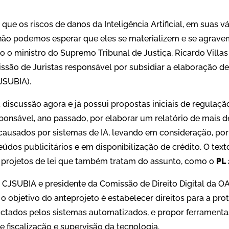
ue os riscos de danos da Inteligência Artificial, em suas vá
não podemos esperar que eles se materializem e se agravem
o o ministro do Supremo Tribunal de Justiça, Ricardo Villa
são de Juristas responsável por subsidiar a elaboração d
CJSUBIA).
discussão agora e já possui propostas iniciais de regulaçã
ponsável, ano passado, por elaborar um relatório de mais 
causados por sistemas de IA, levando em consideração, po
dos publicitários e em disponibilização de crédito. O tex
s projetos de lei que também tratam do assunto, como o
PL
CJSUBIA e presidente da Comissão de Direito Digital da OA
o objetivo do anteprojeto é estabelecer direitos para a pr
actados pelos sistemas automatizados, e propor ferrament
de fiscalização e supervisão da tecnologia.