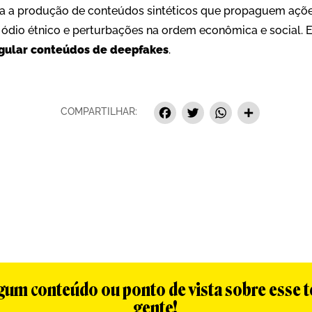
ida a produção de conteúdos sintéticos que propaguem ações
ódio étnico e perturbações na ordem econômica e social. Em
gular conteúdos de deepfakes
.
Facebook
Twitter
Whats
Sha
COMPARTILHAR:
algum conteúdo ou ponto de vista sobre esse 
gente!