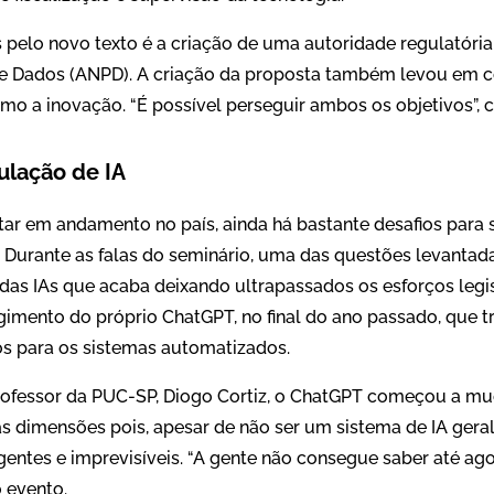
 pelo novo texto é a criação de uma autoridade regulatóri
e Dados (ANPD). A criação da proposta também levou em c
omo a inovação. “É possível perseguir ambos os objetivos”,
ulação de IA
tar em andamento no país, ainda há bastante desafios para
s. Durante as falas do seminário, uma das questões levantada
das IAs que acaba deixando ultrapassados os esforços legis
rgimento do próprio ChatGPT, no final do ano passado, que 
s para os sistemas automatizados.
rofessor da PUC-SP, Diogo Cortiz, o ChatGPT começou a mud
s dimensões pois, apesar de não ser um sistema de IA geral
tes e imprevisíveis. “A gente não consegue saber até ago
o evento.