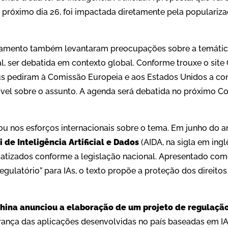
próximo dia 26, foi impactada diretamente pela populariza
lamento também levantaram preocupações sobre a temática
l, ser debatida em contexto global. Conforme trouxe o site 
us pediram à Comissão Europeia e aos Estados Unidos a c
ível sobre o assunto. A agenda será debatida no próximo C
 nos esforços internacionais sobre o tema. Em junho do a
i de Inteligência Artificial e Dados
(AIDA, na sigla em ingl
atizados conforme a legislação nacional. Apresentado com
gulatório” para IAs, o texto propõe a proteção dos direito
hina anunciou a elaboração de um projeto de regulaçã
ança das aplicações desenvolvidas no país baseadas em I