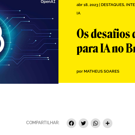
abr 18, 2023
|
DESTAQUES
,
INTE
IA
Os desafios
para IA no B
por
MATHEUS SOARES
Facebook
Twitter
Whats
Sha
COMPARTILHAR: