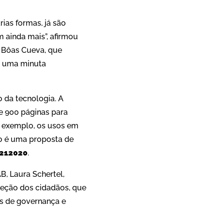
rias formas, já são
 ainda mais”, afirmou
s Bôas Cueva, que
e uma minuta
o da tecnologia. A
de 900 páginas para
r exemplo, os usos em
to é uma proposta de
 212020
.
B, Laura Schertel,
oteção dos cidadãos, que
as de governança e