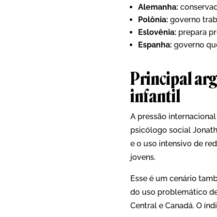
Alemanha:
conservad
Polônia:
governo trab
Eslovênia:
prepara pr
Espanha:
governo que
Principal ar
infantil
A pressão internacional
psicólogo social Jonat
e o uso intensivo de re
jovens.
Esse é um cenário tam
do uso problemático de 
Central e Canadá. O índ