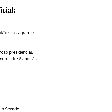
cial:
kTok, Instagram e
.
ção presidencial.
nores de 16 anos às
a o Senado.