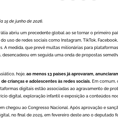
ia 15 de junho de 2026
.
trália abriu um precedente global ao se tornar o primeiro p
do uso de redes sociais como Instagram, TikTok, Facebook,
s. A medida, que prevê multas milionárias para plataform
s, desencadeou em seguida uma onda de propostas semelha
iático, hoje,
ao menos 13 países já aprovaram, anunciara
o de crianças e adolescentes às redes sociais.
Em comum, o
taformas digitais estão associadas ao agravamento de pr
ício digital, exploração infantil e exposição a conteúdos no
ém chegou ao Congresso Nacional. Após aprovação e sanção
tal, no final de 2025, em fevereiro deste ano o deputado 