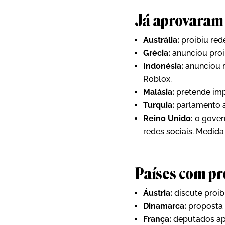
Já aprovaram 
Austrália:
proibiu red
Grécia:
anunciou proib
Indonésia:
anunciou r
Roblox.
Malásia:
pretende imp
Turquia:
parlamento a
Reino Unido:
o govern
redes sociais. Medida
Países com pr
Áustria:
discute proib
Dinamarca:
proposta 
França:
deputados apr