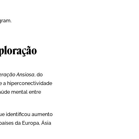
gram.
xploração
eração Ansiosa
, do
e a hiperconectividade
saúde mental entre
que identificou aumento
países da Europa, Ásia