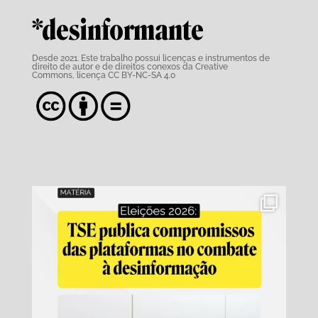
*desinformante
Desde 2021. Este trabalho possui
licenças e instrumentos de
direito de autor e de direitos conexos da Creative
Commons,
licença CC BY-NC-SA 4.0