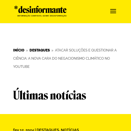
INÍCIO
DESTAQUES
ATACAR SOLUÇÕES E QUESTIONAR A
9
9
CIÊNCIA: A NOVA CARA DO NEGACIONISMO CLIMÁTICO NO
YOUTUBE
Últimas notícias
fev 12, 2024
|
DESTAQUES
,
NOTÍCIAS