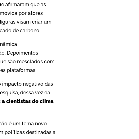
ue afirmaram que as
omovida por atores
figuras visam criar um
rcado de carbono.
inâmica
údo. Depoimentos
 que são mesclados com
tes plataformas.
o impacto negativo das
esquisa, dessa vez da
 a cientistas do clima
, não é um tema novo
m políticas destinadas a