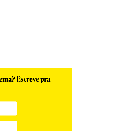
App
re
tema? Escreve pra