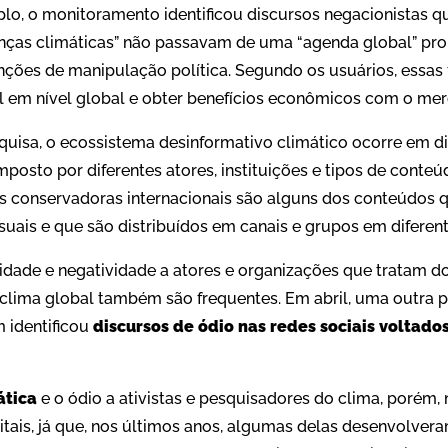
lo, o monitoramento identificou discursos negacionistas q
nças climáticas” não passavam de uma “agenda global” pr
nções de manipulação política. Segundo os usuários, essas 
 em nível global e obter benefícios econômicos com o me
uisa, o ecossistema desinformativo climático ocorre em d
posto por diferentes atores, instituições e tipos de conte
as conservadoras internacionais são alguns dos conteúdos
isuais e que são distribuídos em canais e grupos em diferen
lidade e negatividade a atores e organizações que tratam d
clima global também são frequentes. Em abril, uma outra p
 identificou
discursos de ódio nas redes sociais voltados
ática
e o ódio a ativistas e pesquisadores do clima, porém
itais, já que, nos últimos anos, algumas delas desenvolvera