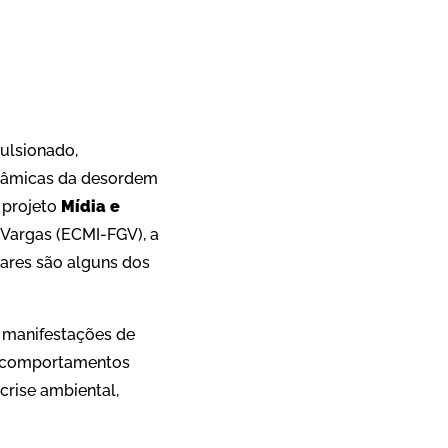
App
re
ulsionado,
dinâmicas da desordem
 projeto
Mídia e
 Vargas (ECMI-FGV), a
tares são alguns dos
, manifestações de
m comportamentos
rise ambiental,