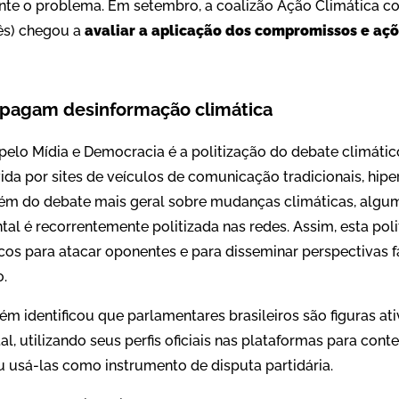
te o problema. Em setembro, a coalizão Ação Climática c
lês) chegou a
avaliar a aplicação dos compromissos e aç
opagam desinformação climática
pelo Mídia e Democracia é a politização do debate climátic
a por sites de veículos de comunicação tradicionais, hiper
além do debate mais geral sobre mudanças climáticas, algu
al é recorrentemente politizada nas redes. Assim, esta pol
icos para atacar oponentes e para disseminar perspectivas f
o.
 identificou que parlamentares brasileiros são figuras at
, utilizando seus perfis oficiais nas plataformas para conte
 usá-las como instrumento de disputa partidária.