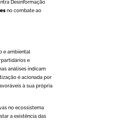
ontra Desinformação
ões
no combate ao
o e ambiental
partidários e
mas análises indicam
itização é acionada por
avoráveis à sua própria
ivas no ecossistema
star a existência das