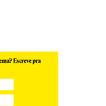
App
re
tema? Escreve pra