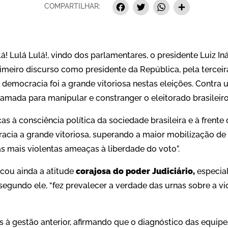
Facebook
Twitter
Whats
Sha
COMPARTILHAR:
á! Lulá Lulá!, vindo dos parlamentares, o presidente Luiz Iná
 primeiro discurso como presidente da República, pela terce
 democracia foi a grande vitoriosa nestas eleições. Contr
ramada para manipular e constranger o eleitorado brasileiro”
as à consciência política da sociedade brasileira e à frent
acia a grande vitoriosa, superando a maior mobilização de 
 as mais violentas ameaças à liberdade do voto”.
cou ainda a atitude
corajosa do poder Judiciário,
especia
 segundo ele, “fez prevalecer a verdade das urnas sobre a vi
s à gestão anterior, afirmando que o diagnóstico das equipe