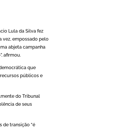
App
re
cio Lula da Silva fez
ira vez, empossado pelo
a uma abjeta campanha
, afirmou.
e democrática que
recursos públicos e
lmente do Tribunal
olência de seus
s de transição “é