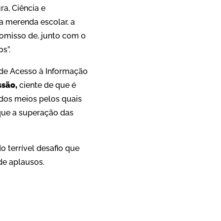
a, Ciência e
a merenda escolar, a
romisso de, junto com o
s”.
i de Acesso à Informação
ssão,
ciente de que é
 dos meios pelos quais
 que a superação das
o terrível desafio que
de aplausos.