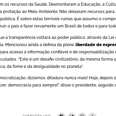
ram os recursos da Saúde. Desmontaram a Educação, a Cultur
 a proteção ao Meio Ambiente. Não deixaram recursos para 
pública. É sobre estas terríveis ruínas que assumo o comp
ruir o país e fazer novamente um Brasil de todos e para todo
ue a transparência voltará ao poder público, através da Le
ia. Mencionou ainda a defesa da plena l
iberdade de expre
s para acesso à informação confiável e de responsabilização
oculados. “Este é um desafio civilizatório, da mesma forma
ica, da fome e da desigualdade no planeta”.
ocratização, dizíamos: ditadura nunca mais! Hoje, depois d
er: democracia para sempre!”, disse o presidente, seguido 