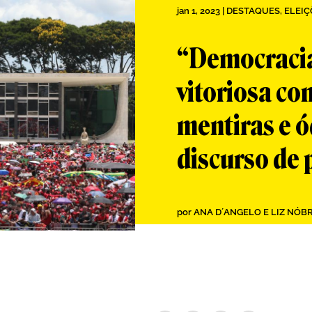
jan 1, 2023
|
DESTAQUES
,
ELEIÇ
“Democracia
vitoriosa c
mentiras e ó
discurso de 
por
ANA D´ANGELO E LIZ NÓB