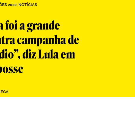
ÕES 2022
,
NOTÍCIAS
 foi a grande
ontra campanha de
dio”, diz Lula em
posse
REGA