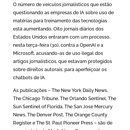
e
t
t
r
O número de veículos jornalísticos que estão
questionando as empresas de IA sobre uso de
b
t
s
e
matérias para treinamento das tecnologias
o
e
A
está aumentando. Oito jornais diários dos
o
r
p
Estados Unidos entraram com um processo,
k
p
nesta terça-feira (30), contra a OpenAI e a
Microsoft, acusando-as de uso ilegal dos
artigos jornalísticos, que estavam protegidos
sobre direitos autorais, para aperfeiçoar os
chatbots de IA.
As publicações – The New York Daily News,
The Chicago Tribune, The Orlando Sentinel, The
Sun Sentinel of Florida, The San Jose Mercury
News, The Denver Post, The Orange County
Register e The St. Paul Pioneer Press – são de