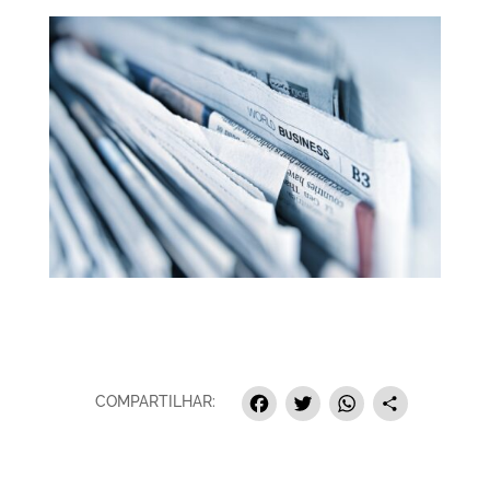
F
T
W
S
COMPARTILHAR:
a
w
h
h
c
i
a
a