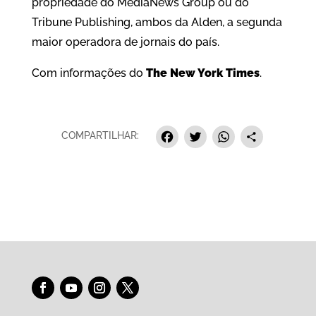
propriedade do MediaNews Group ou do
Tribune Publishing, ambos da Alden, a segunda
maior operadora de jornais do país.
Com informações do
The New York Times
.
F
T
W
S
COMPARTILHAR:
a
w
h
h
c
i
a
a
e
t
t
r
b
t
s
e
o
e
A
o
r
p
k
p