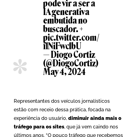
pode vir a ser a
IA generativa
embutida no
buscador. +
pic.twitter.com/
flNiFwclbU
— Diogo Cortiz
(@DiogoCortiz)
May 4, 2024
Representantes dos veículos jornalísticos
estão com receio dessa prática, focada na
experiência do usuário,
diminuir ainda mais o
tráfego para os sites
, que já vem caindo nos
últimos anos. “O pouco tráfego que recebemos