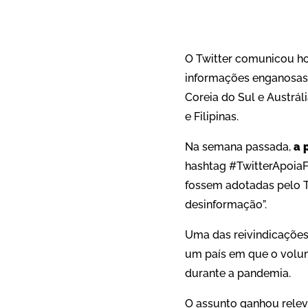
O Twitter comunicou ho
informações enganosas, 
Coreia do Sul e Austráli
e Filipinas.
Na semana passada,
a 
hashtag #TwitterApoi
fossem adotadas pelo T
desinformação”.
Uma das reivindicações
um país em que o volu
durante a pandemia.
O assunto ganhou relevâ