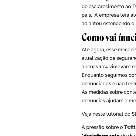
de esclarecimento ao T
país. A empresa terá at
adiantou estendendo o m
Como vai func
Até agora, esse mecani
atualização de seguranç
apenas 10% violavam nos
Enquanto seguimos com
denunciados e não tere
As medidas sobre conte
denúncias ajudam a mel
Veja neste tutorial do 
A pressão sobre o Twi
*desinformante
do dia 