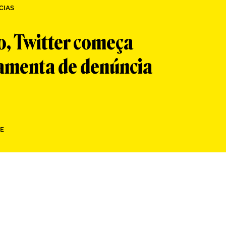
CIAS
o, Twitter começa
ramenta de denúncia
E
App
re