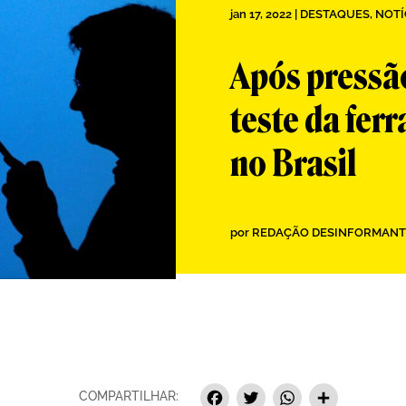
jan 17, 2022
|
DESTAQUES
,
NOTÍ
Após pressã
teste da fer
no Brasil
por
REDAÇÃO DESINFORMANT
Facebook
Twitter
Whats
Sha
COMPARTILHAR: