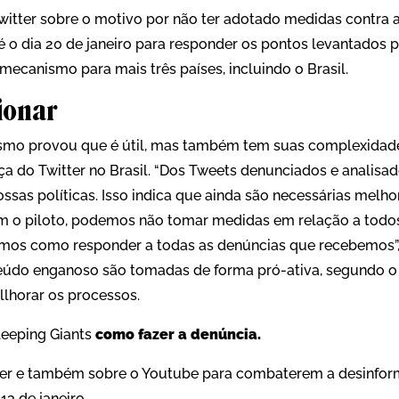
witter sobre o motivo por não ter adotado medidas contra 
é o dia 20 de janeiro para responder os pontos levantados p
ecanismo para mais três países, incluindo o Brasil.
ionar
smo provou que é útil, mas também tem suas complexidades
a do Twitter no Brasil. “Dos Tweets denunciados e analisado
sas políticas. Isso indica que ainda são necessárias melho
 o piloto, podemos não tomar medidas em relação a todo
mos como responder a todas as denúncias que recebemos”, 
údo enganoso são tomadas de forma pró-ativa, segundo o 
lhorar os processos.
Sleeping Giants
como fazer a denúncia.
tter e também sobre o Youtube para combaterem a desinfo
13 de janeiro.