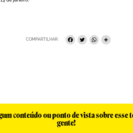
Facebook
Twitter
Whats
Sha
COMPARTILHAR:
algum conteúdo ou ponto de vista sobre esse 
gente!