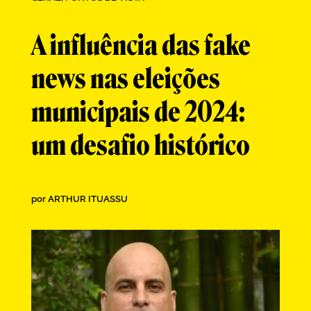
A influência das fake
news nas eleições
municipais de 2024:
um desafio histórico
por
ARTHUR ITUASSU