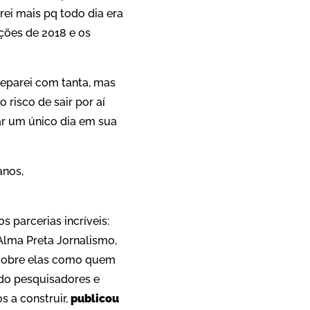
rei mais pq todo dia era
ições de 2018 e os
deparei com tanta, mas
risco de sair por aí
ar um único dia em sua
anos,
s parcerias incríveis:
 Alma Preta Jornalismo,
 sobre elas como quem
ndo pesquisadores e
s a construir,
publicou