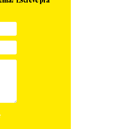
tema? Escreve pra
R