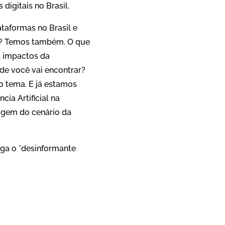
 digitais no Brasil.
taformas no Brasil e
r? Temos também. O que
s impactos da
de você vai encontrar?
o tema. E já estamos
cia Artificial na
dagem do cenário da
siga o *desinformante
App
re