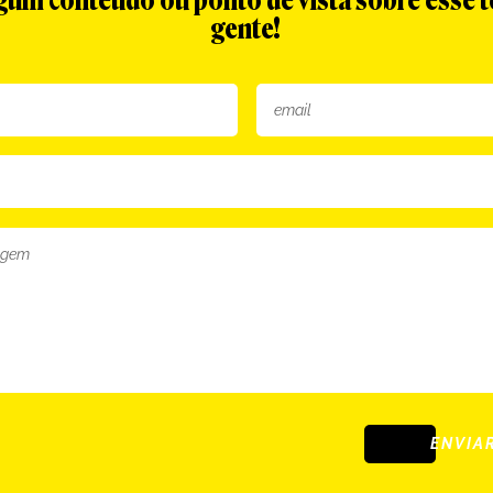
algum conteúdo ou ponto de vista sobre esse 
gente!
ENVIA