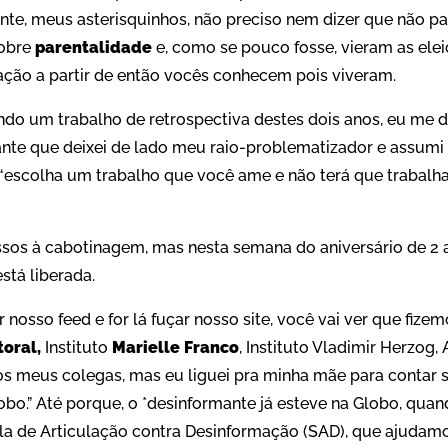
ante, meus asterisquinhos, não preciso nem dizer que não pa
sobre
parentalidade
e, como se pouco fosse, vieram as ele
ção a partir de então vocês conhecem pois viveram.
ndo um trabalho de retrospectiva destes dois anos, eu me 
te que deixei de lado meu raio-problematizador e assumi o 
: “escolha um trabalho que você ame e não terá que trabalh
sos à cabotinagem, mas nesta semana do aniversário de 2 
stá liberada.
r nosso feed e for lá fuçar nosso site, você vai ver que fizemo
toral,
Instituto
Marielle Franco
, Instituto Vladimir Herzog,
s meus colegas, mas eu liguei pra minha mãe para contar
lobo.” Até porque, o *desinformante já esteve na Globo, qua
ala de Articulação contra Desinformação (SAD), que ajudamo