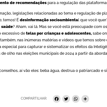
ento de recomendações
para a regulação das plataformas
mação, legislações relacionadas ao tema e regulação de pla
e, temos! É
desinformação socioambienta
l que você que
a saúde
? Aham, vai lá. Mas se você está preocupade com o
o excessivo de
telas por crianças e adolescentes,
sabe on
 também, nas inúmeras matérias e vídeos que temos sobre 
special para capturar e sistematizar os efeitos da Inteligên
 de olho nas eleições municipais de 2024 a partir da abor
 conselhos, aí vão eles: beba água, destrua o patriarcado e 
Facebook
Twitter
Whats
Sha
COMPARTILHAR: