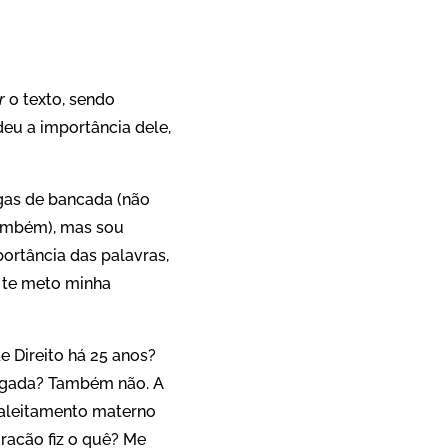
App
re
r
o texto, sendo
deu a importância dele,
as de bancada (não
também), mas sou
portância das palavras,
 te meto minha
 Direito há 25 anos?
vogada? Também não. A
 aleitamento materno
racão fiz o quê? Me