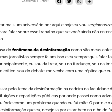
Facebook
Twitter
Whats
Sha
COMPARTILHAR:
 mais um aniversário por aqui e hoje eu vou
sergiomoriza
ara falar sobre esse trabalho que, se você ainda não enten
do.
osa do
fenômeno da desinformação
como são meus coleg
as jornalistas sempre falam isso e eu sempre quis falar 
principalmente, eu sou da treta, sou do furdunço, sou da im
o crítico, sou do debate, me venha com uma réplica que eu
ssar pelo tema da desinformação na cadeira da faculdade de
tituições e repartições públicas por onde passei como ad
u forte como um problema quando eu fui mãe. O parto e o
desinformação que eu, desejosa por estar bem no olho do fu