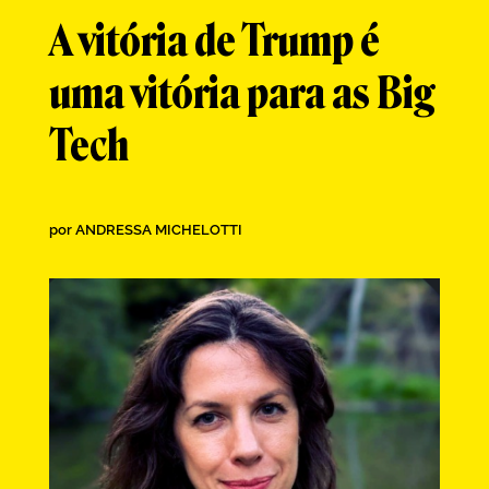
A vitória de Trump é
uma vitória para as Big
Tech
por
ANDRESSA MICHELOTTI