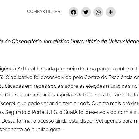
F
T
W
S
COMPARTILHAR:
a
w
h
h
c
i
a
a
e
t
t
r
e do Observatório Jornalístico Universitário da Universidade
b
t
s
e
o
e
A
gência Artificial lançada por meio de uma parceria entre o Tr
o
r
p
). O aplicativo foi desenvolvido pelo Centro de Excelência em
k
p
ublicadas em redes sociais sobre as eleições municipais no 
eo.
Quando uma notícia suspeita é detectada, a ferramenta f
score), que pode variar de zero a 100%. Quanto mais próxim
do.
Segundo o Portal UFG, o GuaIA foi desenvolvido com a inte
zes. Dessa forma, o acesso ainda está disponível apenas par
ser aberto ao público geral.