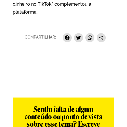
dinheiro no TikTok”, complementou a
plataforma.
Facebook
Twitter
Whats
Sha
COMPARTILHAR:
Sentiu falta de algum
conteúdo ou ponto de vista
sobre esse tema? Escreve