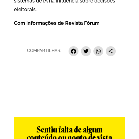
sistemas de IA na influência sobre decisões
eleitorais.
Com informações de
Revista Fórum
Facebook
Twitter
Whats
Sha
COMPARTILHAR:
Sentiu falta de algum
conteúdo ou ponto de vista