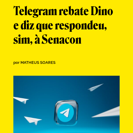
Telegram rebate Dino
e diz que respondeu,
sim, à Senacon
por
MATHEUS SOARES