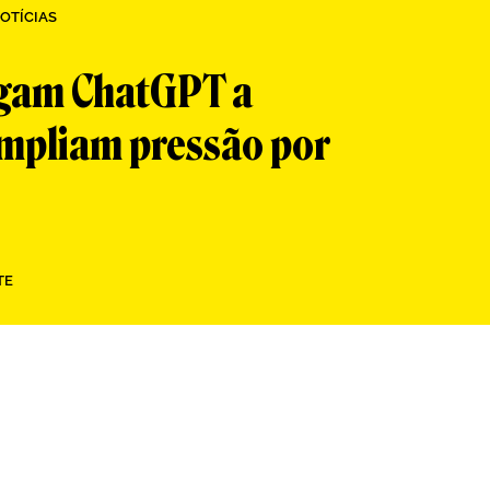
OTÍCIAS
igam ChatGPT a
ampliam pressão por
TE
App
re