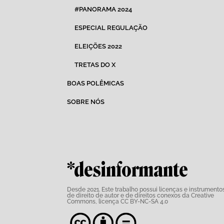
#PANORAMA 2024
ESPECIAL REGULAÇÃO
ELEIÇÕES 2022
TRETAS DO X
BOAS POLÊMICAS
SOBRE NÓS
*desinformante
Desde 2021. Este trabalho possui
licenças e instrumento
de direito de autor e de direitos conexos da Creative
Commons,
licença CC BY-NC-SA 4.0