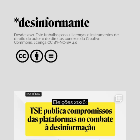
*desinformante
Desde 2021. Este trabalho possui
licenças e instrumentos de
direito de autor e de direitos conexos da Creative
Commons,
licença CC BY-NC-SA 4.0