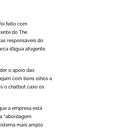
oi feito com
ecente do The
cas responsáveis do
rca d’água afugente
der o apoio das
vejam com bons olhos a
s o chatbot caso os
que a empresa está
ma “abordagem
ssistema mais amplo