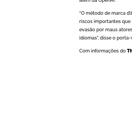
além da OpenAI”.
“O método de marca d’
riscos importantes que
evasão por maus atores
idiomas”, disse o porta-
Com informações do
T