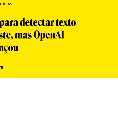
TÍCIAS
ara detectar texto
iste, mas OpenAI
ançou
TE
App
re