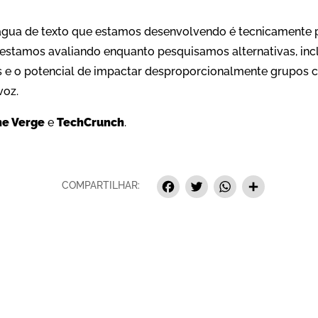
água de texto que estamos desenvolvendo é tecnicamente 
 estamos avaliando enquanto pesquisamos alternativas, incl
 e o potencial de impactar desproporcionalmente grupos c
voz.
he Verge
e
TechCrunch
.
Facebook
Twitter
Whats
Sha
COMPARTILHAR: