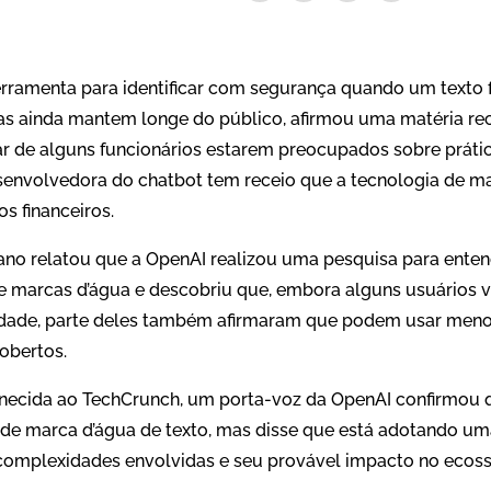
rramenta para identificar com segurança quando um texto f
, mas ainda mantem longe do público, afirmou uma matéria r
r de alguns funcionários estarem preocupados sobre práti
envolvedora do chatbot tem receio que a tecnologia de ma
os financeiros.
ano relatou que a OpenAI realizou uma pesquisa para enten
e marcas d’água e descobriu que, embora alguns usuários 
idade, parte deles também afirmaram que podem usar meno
obertos.
necida ao TechCrunch, um porta-voz da OpenAI confirmou 
de marca d’água de texto, mas disse que está adotando u
 complexidades envolvidas e seu provável impacto no eco