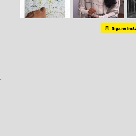
Siga no Ins
s