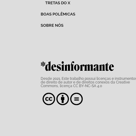
TRETAS DO X
BOAS POLÊMICAS
SOBRE NÓS
*desinformante
Desde 2021. Este trabalho possui
licenças e instrumento
de direito de autor e de direitos conexos da Creative
Commons,
licença CC BY-NC-SA 4.0