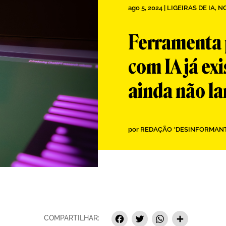
ago 5, 2024
|
LIGEIRAS DE IA
,
NO
Ferramenta p
com IA já ex
ainda não l
por
REDAÇÃO *DESINFORMAN
Facebook
Twitter
Whats
Sha
COMPARTILHAR: