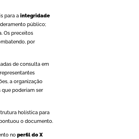
is para a
integridade
poderamento público;
. Os preceitos
combatendo, por
dadas de consulta em
 representantes
ões, a organização
s que poderiam ser
rutura holística para
, pontuou o documento.
ento no
perfil do X