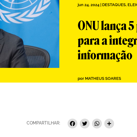
jun 24, 2024
|
DESTAQUES
,
ELEI
ONU lança 5 
para a integ
informação
por
MATHEUS SOARES
Facebook
Twitter
Whats
Sha
COMPARTILHAR: