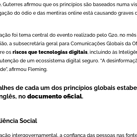
de, Guterres afirmou que os princípios são baseados numa 
ação do ódio e das mentiras online está causando graves 
mação foi tema central do evento realizado pelo G20, no mê
ião, a subsecretária geral para Comunicações Globais da O
re os
riscos que tecnologias digitais
, incluindo às Inteligên
tenção de um ecossistema digital seguro. “A desinformaçã
e”, afirmou Fleming.
alhes de cada um dos princípios globais estab
inglês, no
documento oficial
.
liência Social
ação intergovernamental, a confiança das pessoas nas font