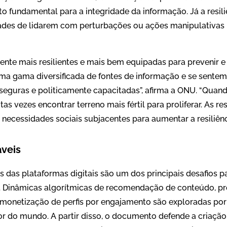
 fundamental para a integridade da informação. Já a resiliê
ades de lidarem com perturbações ou ações manipulativas
nte mais resilientes e mais bem equipadas para prevenir e 
 gama diversificada de fontes de informação e se sentem i
guras e politicamente capacitadas”, afirma a ONU. “Quando
as vezes encontrar terreno mais fértil para proliferar. As r
 necessidades sociais subjacentes para aumentar a resiliênc
áveis
das plataformas digitais são um dos principais desafios pa
. Dinâmicas algorítmicas de recomendação de conteúdo, 
e monetização de perfis por engajamento são exploradas po
r do mundo. A partir disso, o documento defende a criação