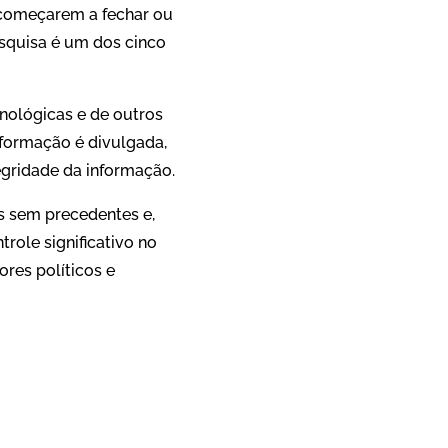
 começarem a fechar ou
esquisa é um dos cinco
nológicas e de outros
formação é divulgada,
egridade da informação.
 sem precedentes e,
ole significativo no
res políticos e
App
re