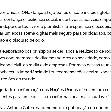
s Unidas (ONU) lançou hoje (24) os cinco princípios globa
s: confiança e resiliência social; incentivos saudáveis; em
dependentes, livres e pluralistas; transparência e pesquisa
iar um ecossistema digital mais seguro para os cidadãos, 
ão e o discurso de ódio.
 elaboração dos princípios se deu após a realização de ro
giões com membros de diversos setores da sociedade, como
edade civil, da mídia e de empresas. Por meio dessas reuni
onheceu a importância de ter recomendações centralizada
s regiões do mundo.
tegridade da informação das Nações Unidas oferecem uma est
agentes para um ecossistema informacional mais saudável”
 ONU, António Guterres, comemorou a publicação do docum