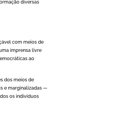
nformação diversas
nçável com meios de
 uma imprensa livre
democráticas ao
es dos meios de
 ​​e marginalizadas —
odos os indivíduos