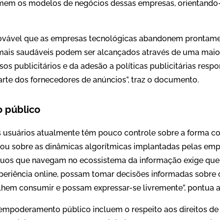
rmem os modelos de negócios dessas empresas, orientando
ovável que as empresas tecnológicas abandonem prontame
mais saudáveis ​​podem ser alcançados através de uma maio
os publicitários e da adesão a políticas publicitárias respo
rte dos fornecedores de anúncios”, traz o documento.
 público
 usuários atualmente têm pouco controle sobre a forma c
 ou sobre as dinâmicas algorítmicas implantadas pelas emp
íduos que navegam no ecossistema da informação exige qu
xperiência online, possam tomar decisões informadas sobre
em consumir e possam expressar-se livremente”, pontua a
mpoderamento público incluem o respeito aos direitos de