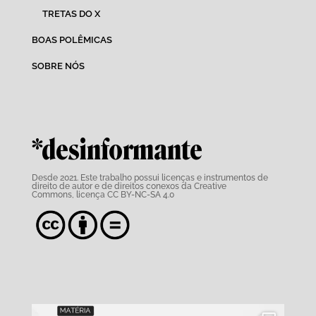
TRETAS DO X
BOAS POLÊMICAS
SOBRE NÓS
*desinformante
Desde 2021. Este trabalho possui
licenças e instrumentos de
direito de autor e de direitos conexos da Creative
Commons,
licença CC BY-NC-SA 4.0