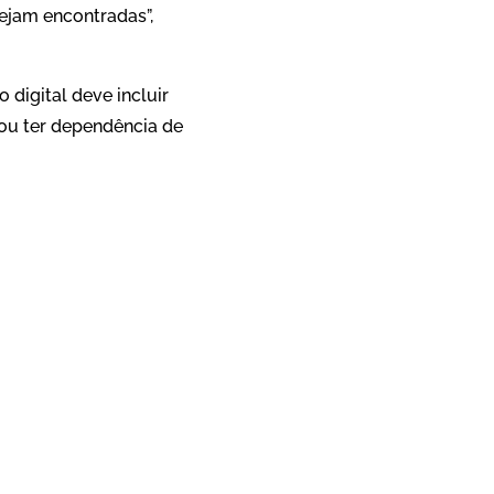
ejam encontradas”,
 digital deve incluir
 ou ter dependência de
App
re