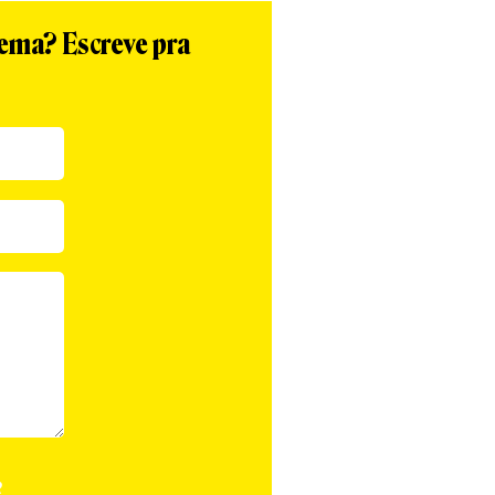
tema? Escreve pra
R