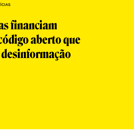
ÍCIAS
as financiam
código aberto que
 desinformação