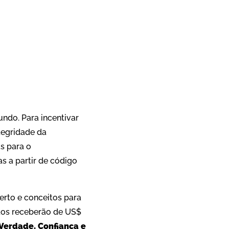
App
re
ndo. Para incentivar
tegridade da
s para o
 a partir de código
erto e conceitos para
ados receberão de US$
Verdade, Confiança e