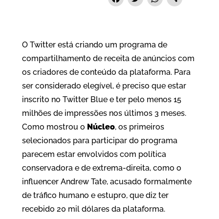
F
T
W
S
a
w
h
h
c
i
a
a
e
t
t
r
O Twitter está criando um programa de
compartilhamento de receita de anúncios com
b
t
s
e
os criadores de conteúdo da plataforma. Para
o
e
A
ser considerado elegível, é preciso que estar
o
r
p
inscrito no Twitter Blue e ter pelo menos 15
k
p
milhões de impressões nos últimos 3 meses.
Como mostrou o
Núcleo
, os primeiros
selecionados para participar do programa
parecem estar envolvidos com política
conservadora e de extrema-direita, como o
influencer Andrew Tate, acusado formalmente
de tráfico humano e estupro, que diz ter
recebido 20 mil dólares da plataforma.