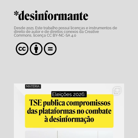
*desinformante
Desde 2021. Este trabalho possui
licenças e instrumentos de
direito de autor e de direitos conexos da Creative
Commons,
licença CC BY-NC-SA 4.0