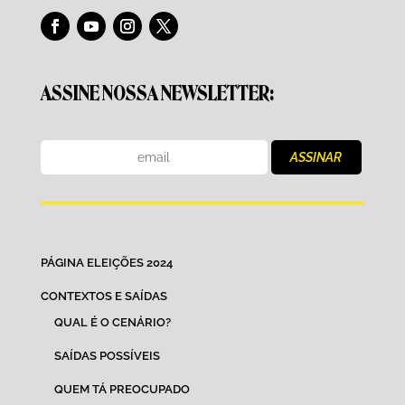
b
t
s
e
o
e
A
o
r
p
ASSINE NOSSA NEWSLETTER:
k
p
PÁGINA ELEIÇÕES 2024
CONTEXTOS E SAÍDAS
QUAL É O CENÁRIO?
SAÍDAS POSSÍVEIS
QUEM TÁ PREOCUPADO