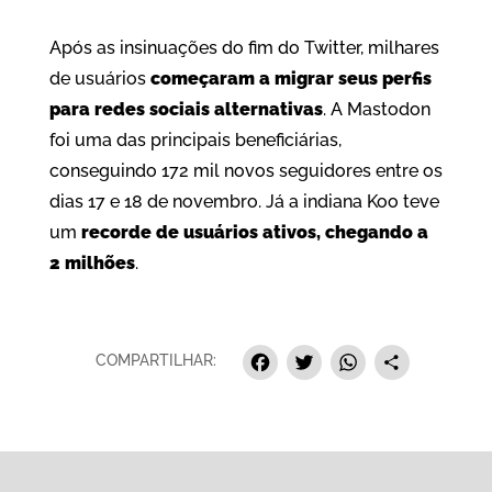
c
i
a
a
e
t
t
r
Após as insinuações do fim do Twitter, milhares
de usuários
começaram a migrar seus perfis
b
t
s
e
para redes sociais alternativas
. A Mastodon
o
e
A
foi uma das principais beneficiárias,
o
r
p
conseguindo 172 mil novos seguidores entre os
k
p
dias 17 e 18 de novembro. Já a indiana Koo teve
um
recorde de usuários ativos, chegando a
2 milhões
.
F
T
W
S
COMPARTILHAR:
a
w
h
h
c
i
a
a
e
t
t
r