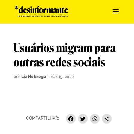
Usuários migram para
outras redes sociais
por
Liz Nóbrega
|
mar 15, 2022
F
T
W
S
COMPARTILHAR:
a
w
h
h