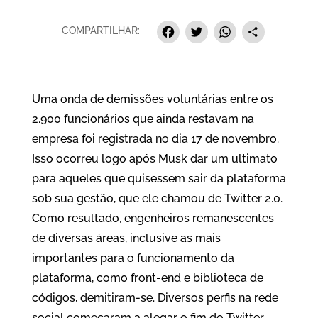
F
T
W
S
COMPARTILHAR:
a
w
h
h
c
i
a
a
e
t
t
r
Uma onda de demissões voluntárias entre os
2.900 funcionários que ainda restavam na
b
t
s
e
empresa foi registrada no dia 17 de novembro.
o
e
A
Isso ocorreu logo após Musk dar um ultimato
o
r
p
para aqueles que quisessem sair da plataforma
k
p
sob sua gestão, que ele chamou de Twitter 2.0.
Como resultado, engenheiros remanescentes
de diversas áreas, inclusive as mais
importantes para o funcionamento da
plataforma, como front-end e biblioteca de
códigos, demitiram-se. Diversos perfis na rede
social começaram a alegar o fim do Twitter.