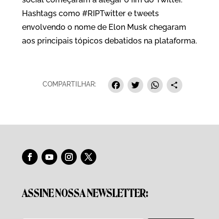
Hashtags como #RIPTwitter e tweets
envolvendo o nome de Elon Musk chegaram
aos principais tópicos debatidos na plataforma.
F
T
W
S
COMPARTILHAR:
a
w
h
h
c
i
a
a
e
t
t
r
b
t
s
e
o
e
A
o
r
p
ASSINE NOSSA NEWSLETTER:
k
p