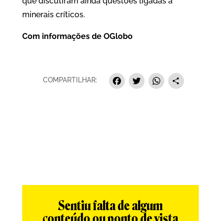
que discutiram ainda questões ligadas a
minerais críticos.
Com informações de
OGlobo
Facebook
Twitter
Whats
Sha
COMPARTILHAR:
Sentiu falta de algum
conteúdo ou ponto de vista