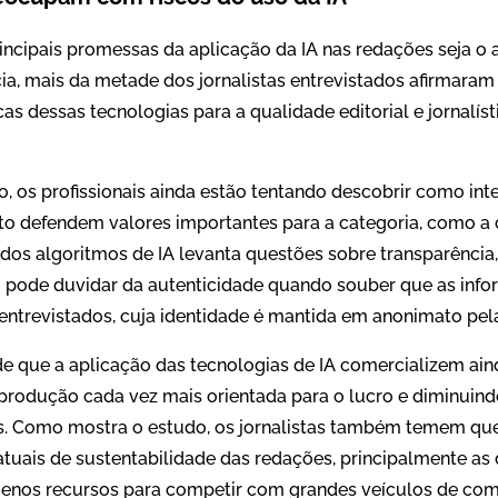
cipais promessas da aplicação da IA nas redações seja o
cia, mais da metade dos jornalistas entrevistados afirmar
as dessas tecnologias para a qualidade editorial e jornalís
 os profissionais ainda estão tentando descobrir como int
o defendem valores importantes para a categoria, como a c
os algoritmos de IA levanta questões sobre transparência,
o pode duvidar da autenticidade quando souber que as inf
 entrevistados, cuja identidade é mantida em anonimato pel
de que a aplicação das tecnologias de IA comercializem ain
a produção cada vez mais orientada para o lucro e diminuin
s. Como mostra o estudo, os jornalistas também temem qu
tuais de sustentabilidade das redações, principalmente as
nos recursos para competir com grandes veículos de com