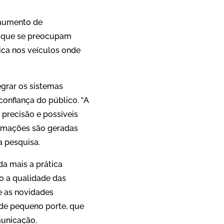
 aumento de
am que se preocupam
tica nos veículos onde
egrar os sistemas
onfiança do público. “A
 precisão e possíveis
ormações são geradas
a pesquisa.
da mais a prática
do a qualidade das
e as novidades
 de pequeno porte, que
unicação.