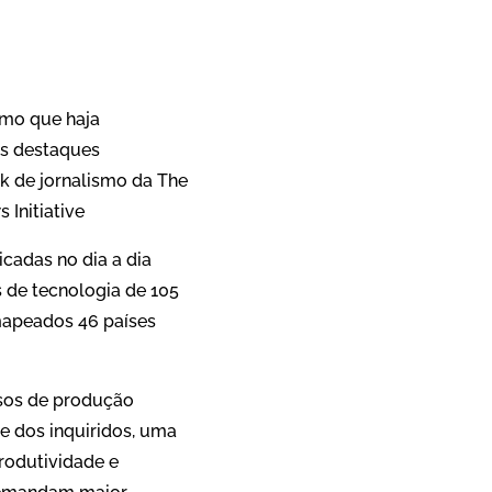
App
re
esmo que haja
os destaques
nk de jornalismo da The
Initiative
icadas no dia a dia
is de tecnologia de 105
mapeados 46 países
ssos de produção
e dos inquiridos, uma
rodutividade e