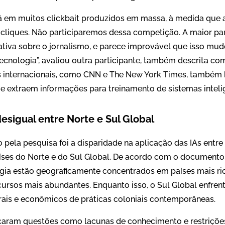
rá em muitos clickbait produzidos em massa, à medida que 
cliques. Não participaremos dessa competição. A maior par
tiva sobre o jornalismo, e parece improvável que isso mu
ecnologia”, avaliou outra participante, também descrita c
s internacionais, como CNN e The New York Times, também
e extraem informações para treinamento de sistemas inteli
desigual entre Norte e Sul Global
 pela pesquisa foi a disparidade na aplicação das IAs entr
íses do Norte e do Sul Global. De acordo com o documento, 
ia estão geograficamente concentrados em países mais ri
ecursos mais abundantes. Enquanto isso, o Sul Global enfren
turais e econômicos de práticas coloniais contemporâneas.
caram questões como lacunas de conhecimento e restrições