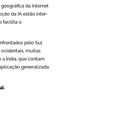
 geográfica da Internet
oção da IA estão inter-
 facilita o
nfrentados pelo Sul
ocidentais, muitas
 a Índia, que contam
 aplicação generalizada
ui.
App
re