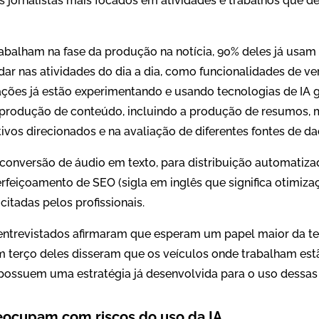
 os jornalistas mais focados em atividades e trabalhos que
trabalham na fase da produção na notícia, 90% deles já usa
ar nas atividades do dia a dia, como funcionalidades de ver
dações já estão experimentando e usando tecnologias de IA
produção de conteúdo, incluindo a produção de resumos, m
tivos direcionados e na avaliação de diferentes fontes de da
 conversão de áudio em texto, para distribuição automatiz
erfeiçoamento de SEO (sigla em inglês que significa otimiz
itadas pelos profissionais.
 entrevistados afirmaram que esperam um papel maior da te
m terço deles disseram que os veículos onde trabalham es
 possuem uma estratégia já desenvolvida para o uso dessas
reocupam com riscos do uso da IA