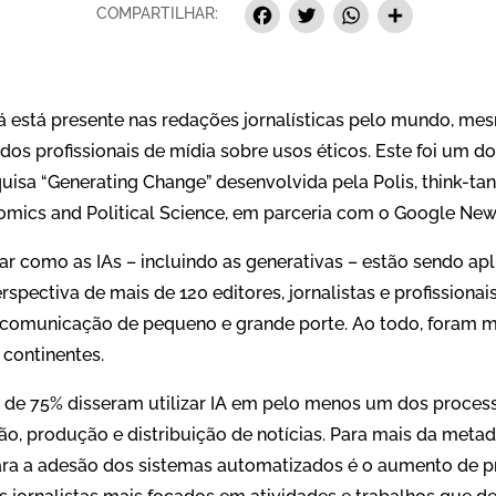
Facebook
Twitter
Whats
Sha
COMPARTILHAR:
al já está presente nas redações jornalísticas pelo mundo, m
os profissionais de mídia sobre usos éticos. Este foi um d
isa “Generating Change” desenvolvida pela Polis, think-ta
mics and Political Science, em parceria com o Google News 
r como as IAs – incluindo as generativas – estão sendo apl
rspectiva de mais de 120 editores, jornalistas e profissiona
 comunicação de pequeno e grande porte. Ao todo, foram 
 continentes.
s de 75% disseram utilizar IA em pelo menos um dos proce
o, produção e distribuição de notícias. Para mais da metad
para a adesão dos sistemas automatizados é o aumento de p