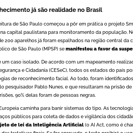
ecimento já são realidade no Brasil
feitura de São Paulo começou a pôr em prática o projeto S
 na capital paulistana para monitoramento da população. Ne
 200 aparelhos já foram espalhados na região central da ci
úblico de São Paulo (MPSP) se
manifestou a favor da suspe
 é um caso isolado. De acordo com um mapeamento realiza
egurança e Cidadania (CESeC), todos os estados do país p
gias de reconhecimento facial. Ao todo, foram identificado
lo pesquisador Pablo Nunes, e que resultaram na prisão de
risões, 90% delas foram de pessoas negras.
 Europeia caminha para banir sistemas do tipo. As tecnolog
paços públicos para coleta de dados e vigilância dos cidad
jeto de lei da Inteligência Artificial
(o AI Act, como é ch