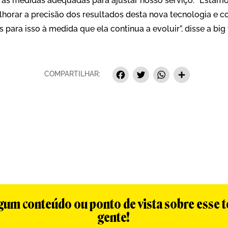
as medidas adequadas para ajustar nosso serviço. “Estam
rar a precisão dos resultados desta nova tecnologia e c
s para isso à medida que ela continua a evoluir”, disse a b
Facebook
Twitter
Whats
Sha
COMPARTILHAR:
algum conteúdo ou ponto de vista sobre esse 
gente!