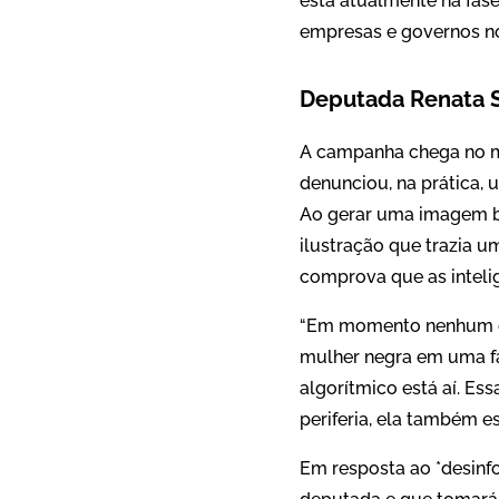
está atualmente na fase 
empresas e governos n
Deputada Renata S
A campanha chega no m
denunciou, na prática, 
Ao gerar uma imagem b
ilustração que trazia 
comprova que as inteligê
“Em momento nenhum eu 
mulher negra em uma f
algorítmico está aí. Ess
periferia, ela também e
Em resposta ao *desinfo