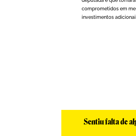
deputada e que tomará 
comprometidos em melho
investimentos adicionai
Sentiu falta de 