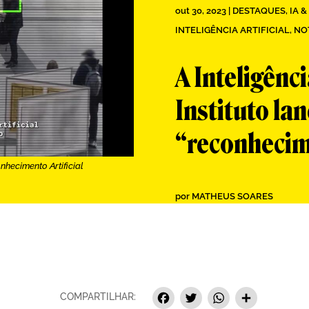
out 30, 2023
|
DESTAQUES
,
IA 
INTELIGÊNCIA ARTIFICIAL
,
NO
A Inteligênci
Instituto l
“reconhecime
ecimento Artificial
por
MATHEUS SOARES
Facebook
Twitter
Whats
Sha
COMPARTILHAR: