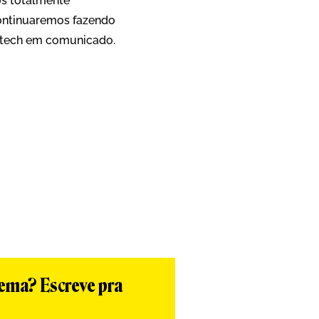
os totalmente
ontinuaremos fazendo
ig tech em comunicado.
App
re
tema? Escreve pra