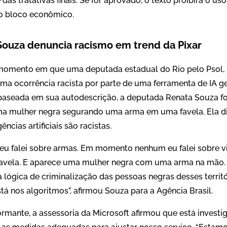
das tratativas finais. Se for aprovado, o texto proibirá o u
o bloco econômico.
ouza denuncia racismo em trend da Pixar
omento em que uma deputada estadual do Rio pelo Psol, 
uma ocorrência racista por parte de uma ferramenta de IA ge
aseada em sua autodescrição, a deputada Renata Souza fo
uma mulher negra segurando uma arma em uma favela. Ela 
ncias artificiais são racistas.
falei sobre armas. Em momento nenhum eu falei sobre viol
avela. E aparece uma mulher negra com uma arma na mão. 
a lógica de criminalização das pessoas negras desses territó
stá nos algoritmos”, afirmou Souza para a Agência Brasil.
rmante, a assessoria da Microsoft afirmou que está investi