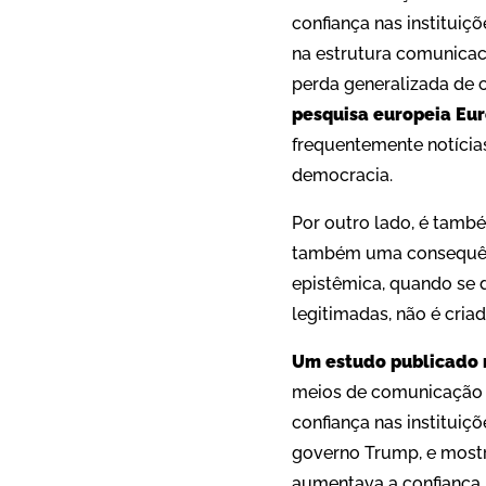
confiança nas institui
na estrutura comunicaci
perda generalizada de c
pesquisa europeia Eu
frequentemente notícia
democracia.
Por outro lado, é també
também uma consequênci
epistêmica, quando se de
legitimadas, não é cria
Um estudo publicado 
meios de comunicação t
confiança nas instituiçõ
governo Trump, e mostr
aumentava a confiança 