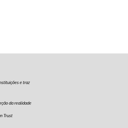
App
re
stituições e traz
rção da realidade
n Trust