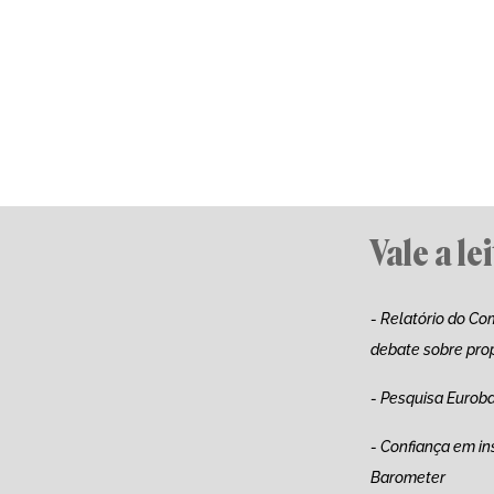
Vale a le
- Relatório do Com
debate sobre pro
- Pesquisa Eurob
- Confiança em in
Barometer