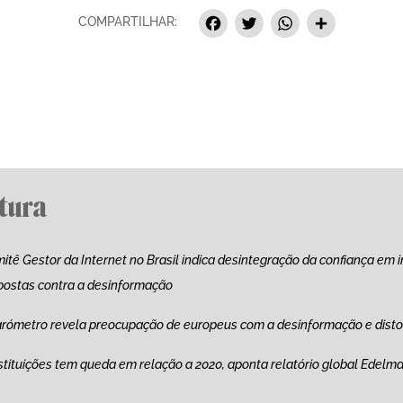
Facebook
Twitter
Whats
Sha
COMPARTILHAR:
itura
itê Gestor da Internet no Brasil indica desintegração da confiança em in
postas contra a desinformação
arómetro revela preocupação de europeus com a desinformação e disto
stituições tem queda em relação a 2020, aponta relatório global Edelma