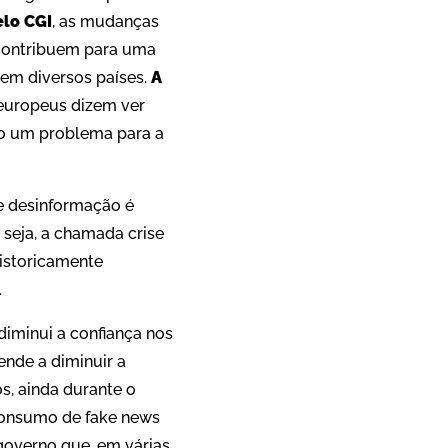
elo CGI
, as mudanças
 “contribuem para uma
 em diversos países.
A
 europeus dizem ver
so um problema para a
de desinformação é
seja, a chamada crise
historicamente
.
diminui a confiança nos
ende a diminuir a
os, ainda durante o
consumo de fake news
governo que, em várias