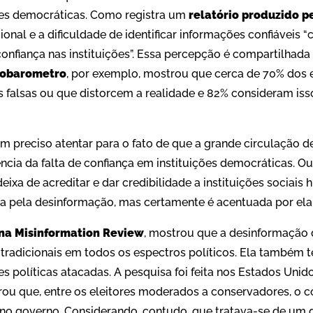
ções democráticas. Como registra um
relatório produzido p
onal e a dificuldade de identificar informações confiáveis
onfiança nas instituições”. Essa percepção é compartilhada
robarometro
, por exemplo, mostrou que cerca de 70% dos
s falsas ou que distorcem a realidade e 82% consideram is
m preciso atentar para o fato de que a grande circulação 
a da falta de confiança em instituições democráticas. Ou 
ixa de acreditar e dar credibilidade a instituições sociais 
da pela desinformação, mas certamente é acentuada por ela
na Misinformation Review
, mostrou que a desinformação 
radicionais em todos os espectros políticos. Ela também t
es políticas atacadas. A pesquisa foi feita nos Estados Unid
ou que, entre os eleitores moderados a conservadores, o 
no governo. Considerando, contudo, que tratava-se de um 