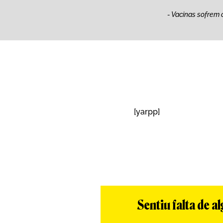
- Vacinas sofrem 
[yarpp]
Sentiu falta de 