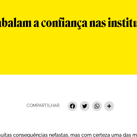
abalam a confiança nas insti
Facebook
Twitter
Whats
Sha
COMPARTILHAR:
itas consequências nefastas, mas com certeza uma das ma