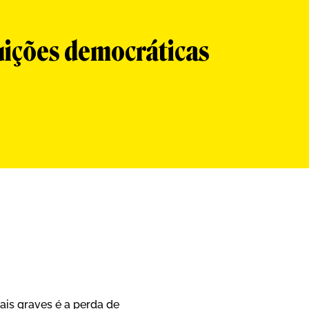
tuições democráticas
App
re
is graves é a perda de