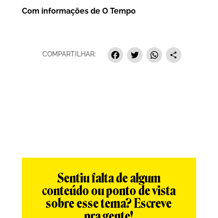
Com informações de
O Tempo
Facebook
Twitter
Whats
Sha
COMPARTILHAR:
Sentiu falta de algum
conteúdo ou ponto de vista
sobre esse tema? Escreve
pra gente!