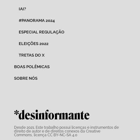
IAI?
#PANORAMA 2024
ESPECIAL REGULAÇÃO
ELEIÇÕES 2022
TRETAS DO X
BOAS POLÊMICAS
SOBRE NÓS
*desinformante
Desde 2021. Este trabalho possui
licenças e instrumentos de
direito de autor e de direitos conexos da Creative
Commons,
licença CC BY-NC-SA 4.0