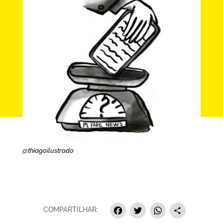
@thiagoilustrado
Facebook
Twitter
Whats
Sha
COMPARTILHAR: