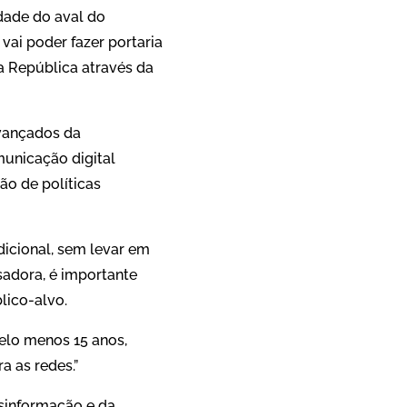
edade do aval do
vai poder fazer portaria
a República através da
Avançados da
unicação digital
o de políticas
dicional, sem levar em
adora, é importante
ico-alvo.
elo menos 15 anos,
a as redes.”
sinformação e da