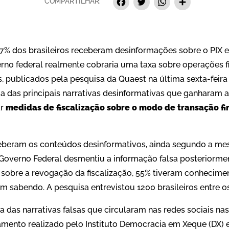
Facebook
Twitter
Whats
Sha
COMPARTILHAR:
7% dos brasileiros receberam desinformações sobre o PIX 
rno federal realmente cobraria uma taxa sobre operações fi
, publicados pela pesquisa da Quaest na última sexta-feira
 das principais narrativas desinformativas que ganharam as
ar
medidas de fiscalização sobre o modo de transação fi
ceberam os conteúdos desinformativos, ainda segundo a m
Governo Federal desmentiu a informação falsa posteriormen
 sobre a revogação da fiscalização, 55% tiveram conhecime
m sabendo. A pesquisa entrevistou 1200 brasileiros entre os 
a das narrativas falsas que circularam nas redes sociais na
ento realizado pelo Instituto Democracia em Xeque (DX) en