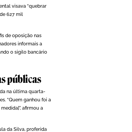
ental visava “quebrar
de 627 mil
is de oposição nas
hadores informais a
ndo o sigilo bancário
as públicas
da na última quarta-
edes. “Quem ganhou foi a
 medida]”, afirmou a
la da Silva, proferida