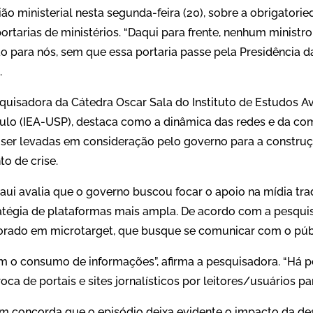
ião ministerial nesta segunda-feira (20), sobre a obrigatori
rtarias de ministérios. “Daqui para frente, nenhum ministro 
o para nós, sem que essa portaria passe pela Presidência d
.
quisadora da Cátedra Oscar Sala do Instituto de Estudos 
ulo (IEA-USP), destaca como a dinâmica das redes e da com
r levadas em consideração pelo governo para a construçã
to de crise.
ui avalia que o governo buscou focar o apoio na mídia tra
tégia de plataformas mais ampla. De acordo com a pesquis
rado em microtarget, que busque se comunicar com o públ
am o consumo de informações”, afirma a pesquisadora. “Há p
a de portais e sites jornalísticos por leitores/usuários par
 concorda que o episódio deixa evidente o impacto da de