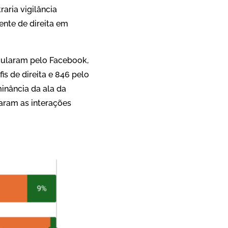
aria vigilância
nte de direita em
rcularam pelo Facebook,
s de direita e 846 pelo
inância da ala da
naram as interações