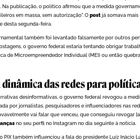
. Na publicação, o político afirmou que a medida governam
sileiros em massa, sem autorização”. O
post
já somava mais 
de desta segunda-feira.
amental também foi levantado falsamente por outros perf
stagens, o governo federal estaria tentando obrigar trabal
ca de Microempreendedor Individual (MEI) ou então quebra
 dinâmica das redes para polític
rrativas desinformativas, o governo federal revogou a medi
onada por jornalistas, pesquisadores e influenciadores nas r
rovavelmente vai falar que venceu, que conseguiu revogar [a
nanças
no seu perfil no Instagram no dia seguinte à notícia.
 PIX também influenciou a fala do presidente Luiz Inácio Lu