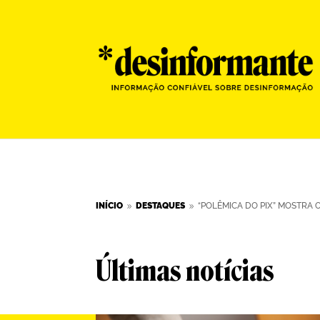
INÍCIO
DESTAQUES
“POLÊMICA DO PIX” MOSTRA 
9
9
Últimas notícias