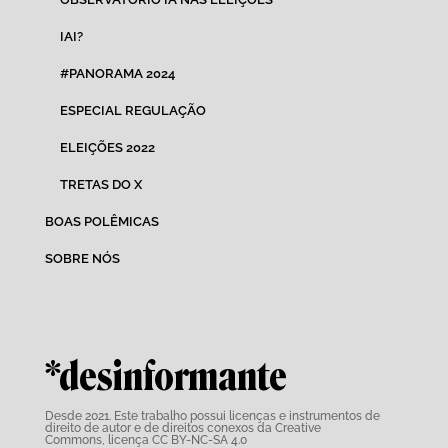
IAI?
#PANORAMA 2024
ESPECIAL REGULAÇÃO
ELEIÇÕES 2022
TRETAS DO X
BOAS POLÊMICAS
SOBRE NÓS
*desinformante
Desde 2021. Este trabalho possui
licenças e instrumentos de
direito de autor e de direitos conexos da Creative
Commons,
licença CC BY-NC-SA 4.0