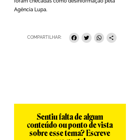
foram checadas como desinformação pela
Agência Lupa.
Facebook
Twitter
Whats
Sha
COMPARTILHAR:
Sentiu falta de algum
conteúdo ou ponto de vista
sobre esse tema? Escreve