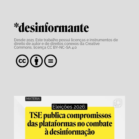
*desinformante
Desde 2021. Este trabalho possui
licenças e instrumentos de
direito de autor e de direitos conexos da Creative
Commons,
licença CC BY-NC-SA 4.0