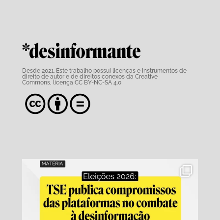
*desinformante
Desde 2021. Este trabalho possui
licenças e instrumentos de
direito de autor e de direitos conexos da Creative
Commons,
licença CC BY-NC-SA 4.0