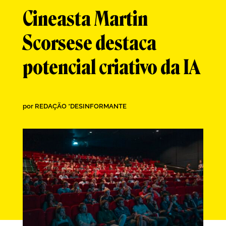
Cineasta Martin
Scorsese destaca
potencial criativo da IA
por
REDAÇÃO *DESINFORMANTE