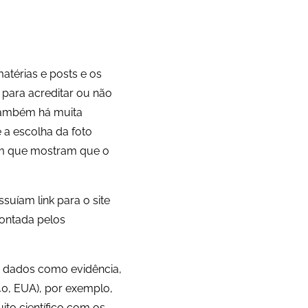
atérias e posts e os
o para acreditar ou não
também há muita
 a escolha da foto
sim que mostram que o
uíam link para o site
pontada pelos
 dados como evidência,
0, EUA), por exemplo,
ito científico com os