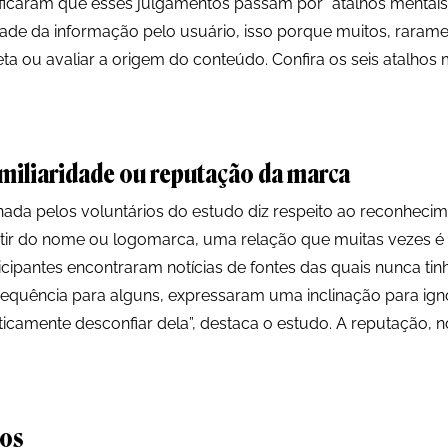
ficaram que esses julgamentos passam por “atalhos mentais”
idade da informação pelo usuário, isso porque muitos, rarame
eta ou avaliar a origem do conteúdo. Confira os seis atalhos 
familiaridade ou reputação da marca
ada pelos voluntários do estudo diz respeito ao reconheci
rtir do nome ou logomarca, uma relação que muitas vezes é
cipantes encontraram notícias de fontes das quais nunca tin
equência para alguns, expressaram uma inclinação para ign
icamente desconfiar dela”, destaca o estudo. A reputação, 
gos