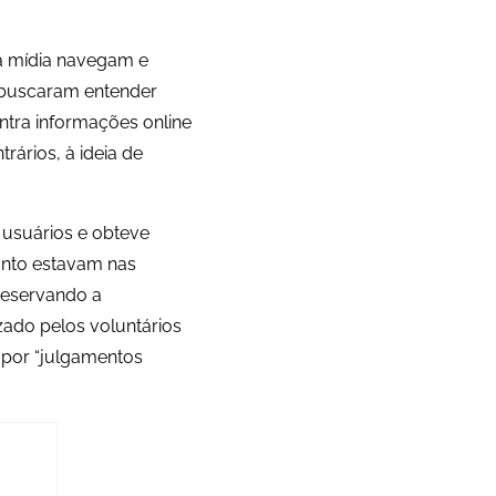
a mídia navegam e
 buscaram entender
ntra informações online
rários, à ideia de
0 usuários e obteve
anto estavam nas
reservando a
zado pelos voluntários
 por “julgamentos