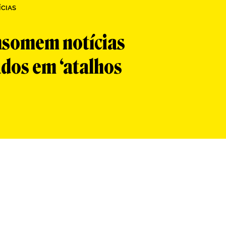
ÍCIAS
nsomem notícias
dos em ‘atalhos
App
re