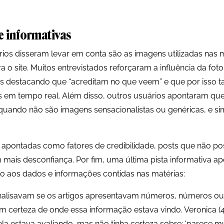
 e informativas
rios disseram levar em conta são as imagens utilizadas nas m
a o site. Muitos entrevistados reforçaram a influência da fot
 destacando que “acreditam no que veem” e que por isso 
as em tempo real. Além disso, outros usuários apontaram que
quando não são imagens sensacionalistas ou genéricas, e 
pontadas como fatores de credibilidade, posts que não poss
m mais desconfiança. Por fim, uma última pista informativa a
ito aos dados e informações contidas nas matérias:
nalisavam se os artigos apresentavam números, números ou
 certeza de onde essa informação estava vindo. Veronica (4
la estava avaliando, mas não tinha certeza sobre: ‘parece mu