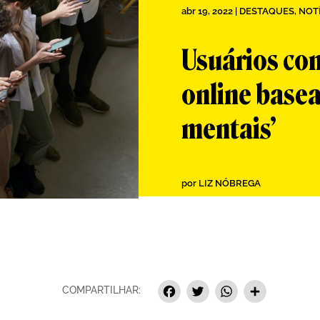
abr 19, 2022
|
DESTAQUES
,
NOT
Usuários co
online basea
mentais’
por
LIZ NÓBREGA
Facebook
Twitter
Whats
Sha
COMPARTILHAR: