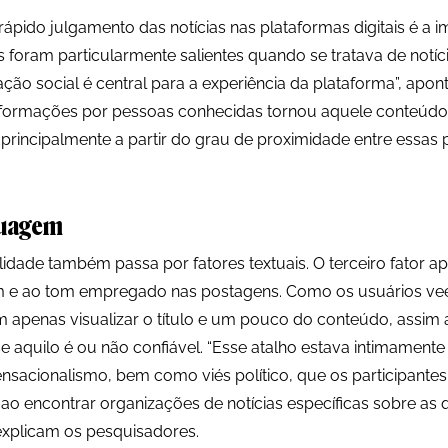
rápido julgamento das notícias nas plataformas digitais é a 
os foram particularmente salientes quando se tratava de notí
ção social é central para a experiência da plataforma”, apon
formações por pessoas conhecidas tornou aquele conteúdo 
 principalmente a partir do grau de proximidade entre essas 
guagem
lidade também passa por fatores textuais. O terceiro fator a
m e ao tom empregado nas postagens. Como os usuários vee
 apenas visualizar o título e um pouco do conteúdo, assim
e aquilo é ou não confiável. “Esse atalho estava intimament
ensacionalismo, bem como viés político, que os participante
 ao encontrar organizações de notícias específicas sobre as
 explicam os pesquisadores.