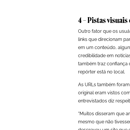
4 – Pistas visuais
Outro fator que os usuá
links que direcionam par
em um conteúdo, alguns
credibilidade em notíci
também traz confiança 
repórter está no local.
As URLs também foram a
original eram vistos co
entrevistados diz respe
“Muitos disseram que a
mesmo que não tivessem
descreveu um site que e