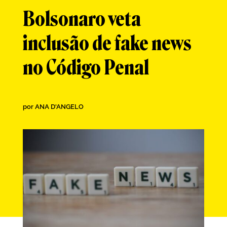
Bolsonaro veta
inclusão de fake news
no Código Penal
por
ANA D'ANGELO